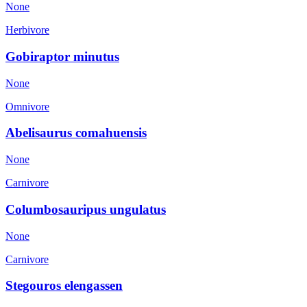
None
Herbivore
Gobiraptor minutus
None
Omnivore
Abelisaurus comahuensis
None
Carnivore
Columbosauripus ungulatus
None
Carnivore
Stegouros elengassen