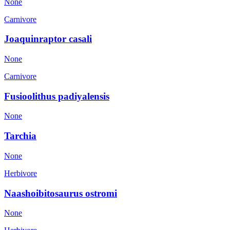
None
Carnivore
Joaquinraptor casali
None
Carnivore
Fusioolithus padiyalensis
None
Tarchia
None
Herbivore
Naashoibitosaurus ostromi
None