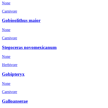
None
Carnivore
Gobioolithus maior
None
Carnivore
Stegoceras novomexicanum
None
Herbivore
Gobipteryx
None
Carnivore
Galloanserae