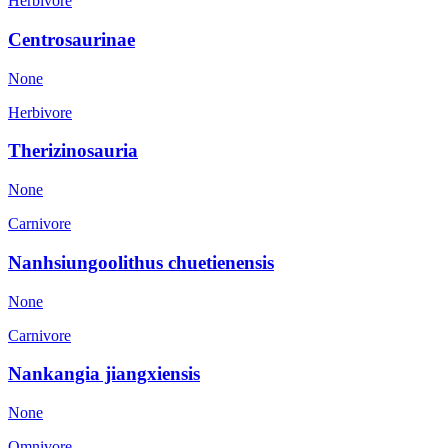
Herbivore
Centrosaurinae
None
Herbivore
Therizinosauria
None
Carnivore
Nanhsiungoolithus chuetienensis
None
Carnivore
Nankangia jiangxiensis
None
Omnivore