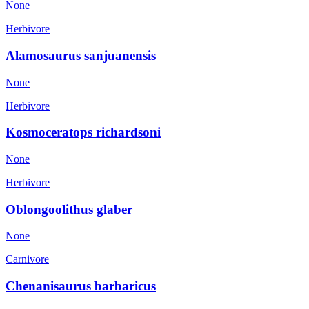
None
Herbivore
Alamosaurus sanjuanensis
None
Herbivore
Kosmoceratops richardsoni
None
Herbivore
Oblongoolithus glaber
None
Carnivore
Chenanisaurus barbaricus