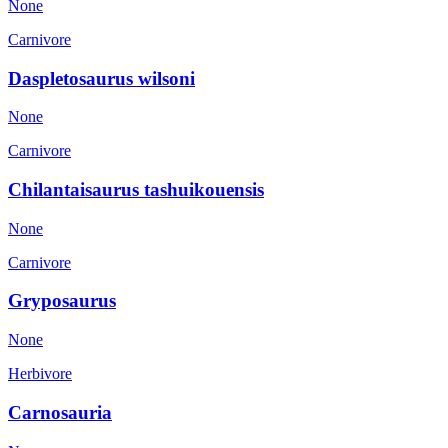
None
Carnivore
Daspletosaurus wilsoni
None
Carnivore
Chilantaisaurus tashuikouensis
None
Carnivore
Gryposaurus
None
Herbivore
Carnosauria