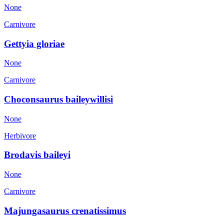
None
Carnivore
Gettyia gloriae
None
Carnivore
Choconsaurus baileywillisi
None
Herbivore
Brodavis baileyi
None
Carnivore
Majungasaurus crenatissimus