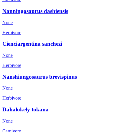
Nanningosaurus dashiensis
None
Herbivore
Cienciargentina sanchezi
None
Herbivore
Nanshiungosaurus brevispinus
None
Herbivore
Dahalokely tokana
None
Carnivore