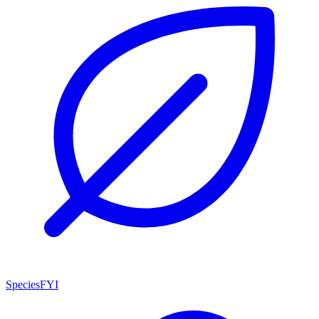
SpeciesFYI