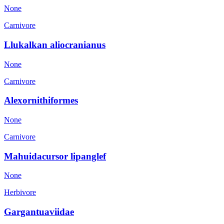
None
Carnivore
Llukalkan aliocranianus
None
Carnivore
Alexornithiformes
None
Carnivore
Mahuidacursor lipanglef
None
Herbivore
Gargantuaviidae