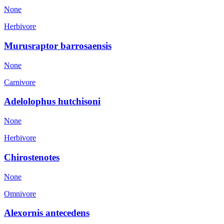
None
Herbivore
Murusraptor barrosaensis
None
Carnivore
Adelolophus hutchisoni
None
Herbivore
Chirostenotes
None
Omnivore
Alexornis antecedens