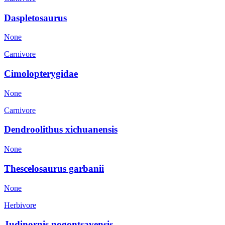
Daspletosaurus
None
Carnivore
Cimolopterygidae
None
Carnivore
Dendroolithus xichuanensis
None
Thescelosaurus garbanii
None
Herbivore
Judinornis nogontsavensis