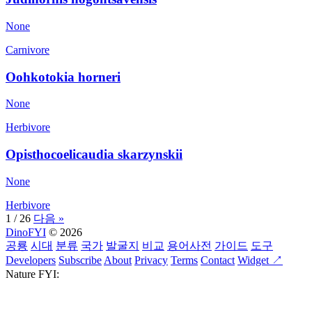
None
Carnivore
Oohkotokia horneri
None
Herbivore
Opisthocoelicaudia skarzynskii
None
Herbivore
1 / 26
다음 »
DinoFYI
© 2026
공룡
시대
분류
국가
발굴지
비교
용어사전
가이드
도구
Developers
Subscribe
About
Privacy
Terms
Contact
Widget ↗
Nature FYI: