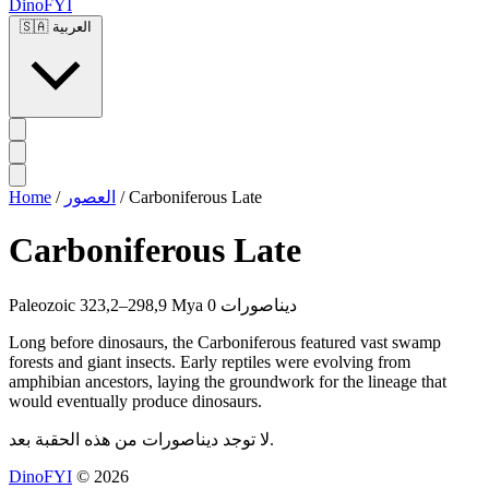
DinoFYI
العربية
🇸🇦
Carboniferous Late
/
العصور
/
Home
Carboniferous Late
0 ديناصورات
323,2–298,9 Mya
Paleozoic
Long before dinosaurs, the Carboniferous featured vast swamp
forests and giant insects. Early reptiles were evolving from
amphibian ancestors, laying the groundwork for the lineage that
would eventually produce dinosaurs.
لا توجد ديناصورات من هذه الحقبة بعد.
DinoFYI
© 2026