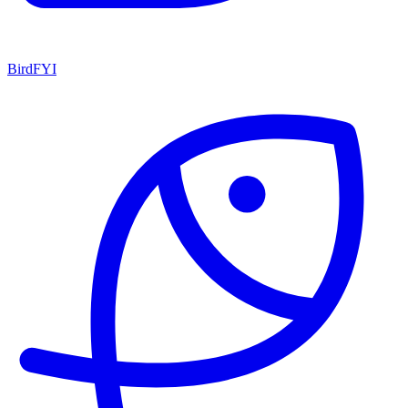
BirdFYI