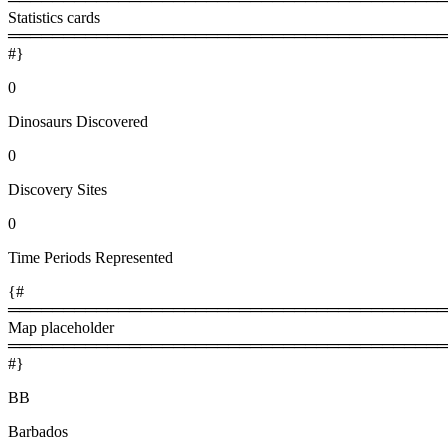
Statistics cards
════════════════════════════════════════
#}
0
Dinosaurs Discovered
0
Discovery Sites
0
Time Periods Represented
{#
════════════════════════════════════════
Map placeholder
════════════════════════════════════════
#}
BB
Barbados