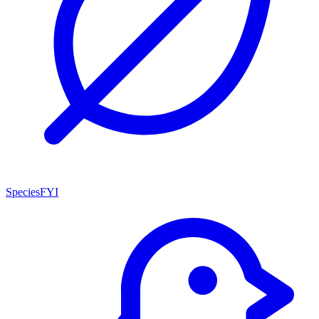
SpeciesFYI