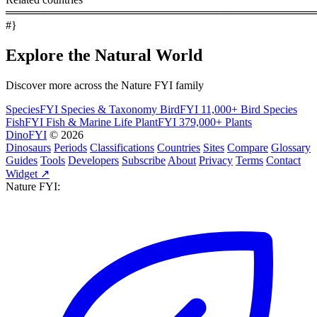
════════════════════════════════════════
#}
Explore the Natural World
Discover more across the Nature FYI family
SpeciesFYI
Species & Taxonomy
BirdFYI
11,000+ Bird Species
FishFYI
Fish & Marine Life
PlantFYI
379,000+ Plants
DinoFYI
© 2026
Dinosaurs
Periods
Classifications
Countries
Sites
Compare
Glossary
Guides
Tools
Developers
Subscribe
About
Privacy
Terms
Contact
Widget ↗
Nature FYI: