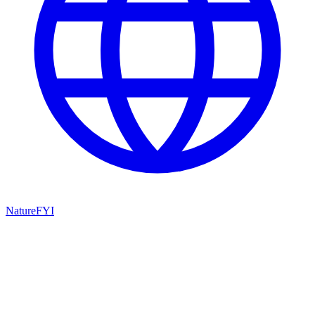
NatureFYI