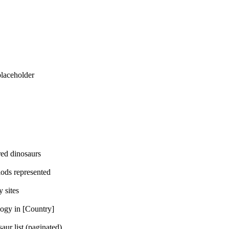
eholder
dinosaurs
represented
ites
n [Country]
t (paginated)