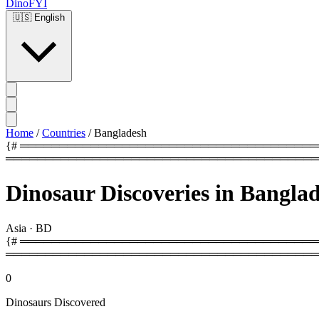
DinoFYI
🇺🇸
English
Home
/
Countries
/
Bangladesh
{# ═══════════════════════════════════════════
════════════════════════════════════════
Dinosaur Discoveries in Bangla
Asia
·
BD
{# ═════════════════════════════════════════
════════════════════════════════════════
0
Dinosaurs Discovered