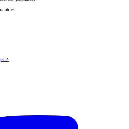
tries
et ↗