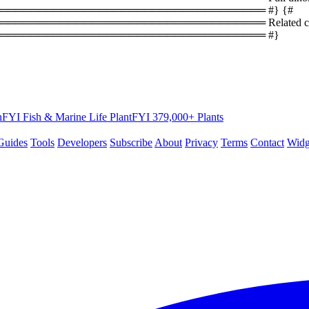
══════════════════════════════════ #} {#
════════════════════════════════ Related coun
═══════════════════════════════════ #}
hFYI
Fish & Marine Life
PlantFYI
379,000+ Plants
Guides
Tools
Developers
Subscribe
About
Privacy
Terms
Contact
Widg