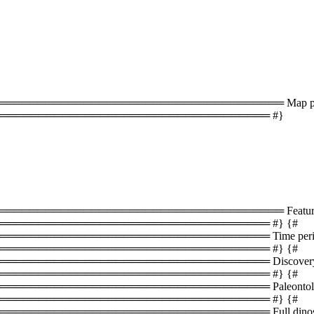
═══════════════════════════════════ Map plac
═══════════════════════════════════ #}
══════════════════════════════════ Featured 
══════════════════════════════════ #} {#
═══════════════════════════════ Time periods 
══════════════════════════════════ #} {#
════════════════════════════════ Discovery s
══════════════════════════════════ #} {#
═══════════════════════════════ Paleontology i
══════════════════════════════════ #} {#
═════════════════════════════ Full dinosaur lis