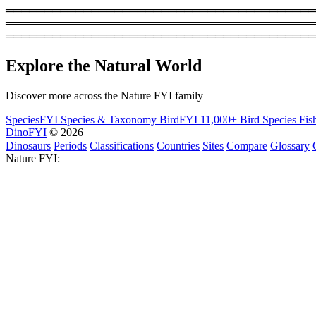
═════════════════════════════════════════
═══════════════════════════════════════════
════════════════════════════════════════
Explore the Natural World
Discover more across the Nature FYI family
SpeciesFYI
Species & Taxonomy
BirdFYI
11,000+ Bird Species
Fis
DinoFYI
© 2026
Dinosaurs
Periods
Classifications
Countries
Sites
Compare
Glossary
Nature FYI: