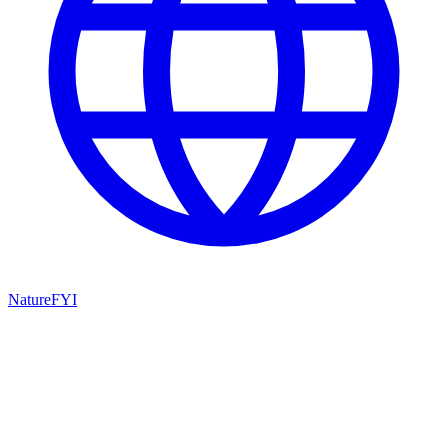
NatureFYI