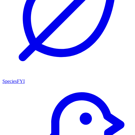
SpeciesFYI