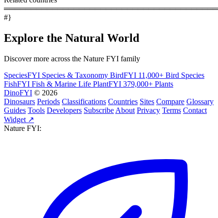
════════════════════════════════════════
#}
Explore the Natural World
Discover more across the Nature FYI family
SpeciesFYI
Species & Taxonomy
BirdFYI
11,000+ Bird Species
FishFYI
Fish & Marine Life
PlantFYI
379,000+ Plants
DinoFYI
© 2026
Dinosaurs
Periods
Classifications
Countries
Sites
Compare
Glossary
Guides
Tools
Developers
Subscribe
About
Privacy
Terms
Contact
Widget ↗
Nature FYI: