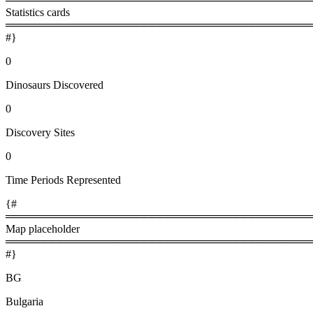
Statistics cards
════════════════════════════════════════
#}
0
Dinosaurs Discovered
0
Discovery Sites
0
Time Periods Represented
{#
════════════════════════════════════════
Map placeholder
════════════════════════════════════════
#}
BG
Bulgaria