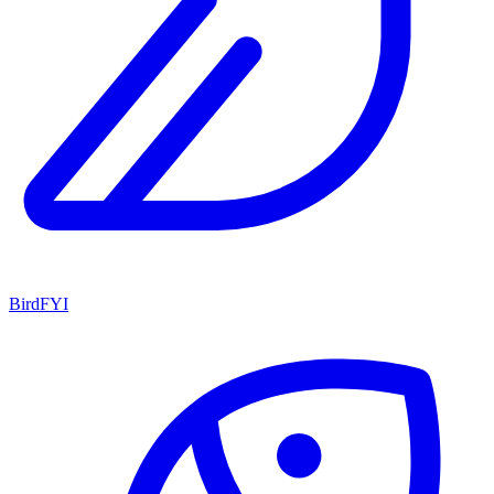
BirdFYI