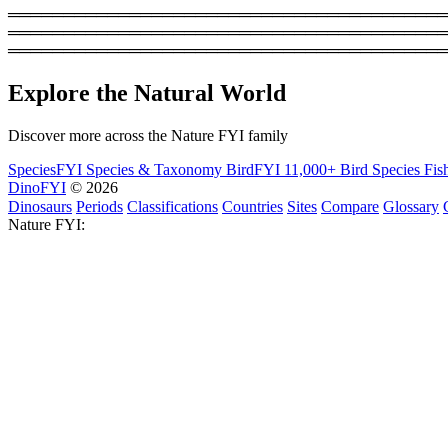
═════════════════════════════════════════
═══════════════════════════════════════════
════════════════════════════════════════
Explore the Natural World
Discover more across the Nature FYI family
SpeciesFYI
Species & Taxonomy
BirdFYI
11,000+ Bird Species
Fis
DinoFYI
© 2026
Dinosaurs
Periods
Classifications
Countries
Sites
Compare
Glossary
Nature FYI: