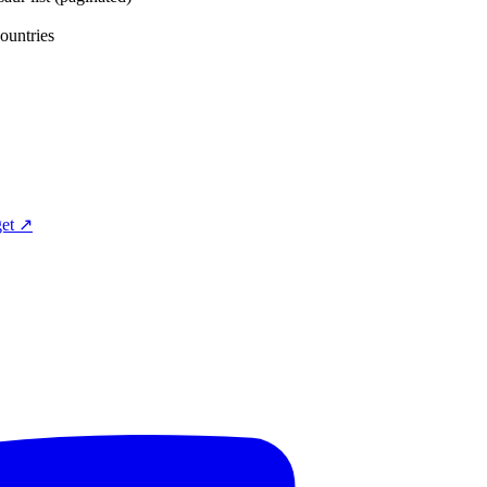
tries
et ↗