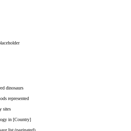
eholder
dinosaurs
represented
ites
n [Country]
t (paginated)