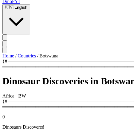
DinoFYI
🇺🇸
English
Home
/
Countries
/
Botswana
{# ═══════════════════════════════════════════
════════════════════════════════════════
Dinosaur Discoveries in Botswa
Africa
·
BW
{# ═════════════════════════════════════════
════════════════════════════════════════
0
Dinosaurs Discovered