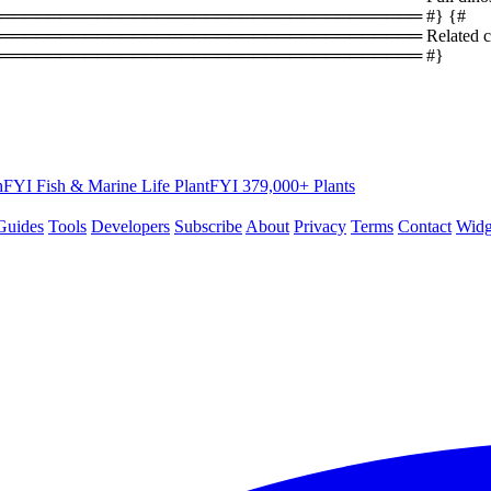
══════════════════════════════════ #} {#
════════════════════════════════ Related coun
═══════════════════════════════════ #}
hFYI
Fish & Marine Life
PlantFYI
379,000+ Plants
Guides
Tools
Developers
Subscribe
About
Privacy
Terms
Contact
Widg