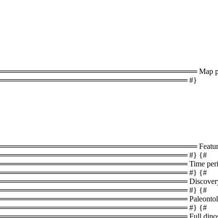
═══════════════════════════════════ Map plac
═══════════════════════════════════ #}
══════════════════════════════════ Featured 
══════════════════════════════════ #} {#
═══════════════════════════════ Time periods 
══════════════════════════════════ #} {#
════════════════════════════════ Discovery s
══════════════════════════════════ #} {#
═══════════════════════════════ Paleontology i
══════════════════════════════════ #} {#
═════════════════════════════ Full dinosaur lis