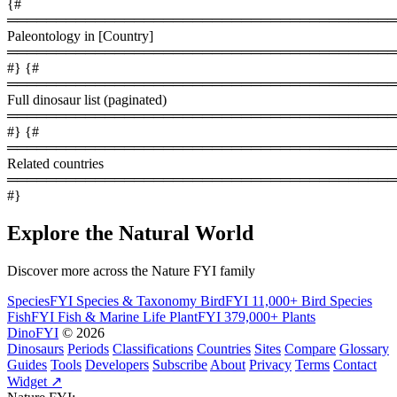
{#
════════════════════════════════════════
Paleontology in [Country]
════════════════════════════════════════
#} {#
════════════════════════════════════════
Full dinosaur list (paginated)
════════════════════════════════════════
#} {#
════════════════════════════════════════
Related countries
════════════════════════════════════════
#}
Explore the Natural World
Discover more across the Nature FYI family
SpeciesFYI
Species & Taxonomy
BirdFYI
11,000+ Bird Species
FishFYI
Fish & Marine Life
PlantFYI
379,000+ Plants
DinoFYI
© 2026
Dinosaurs
Periods
Classifications
Countries
Sites
Compare
Glossary
Guides
Tools
Developers
Subscribe
About
Privacy
Terms
Contact
Widget ↗