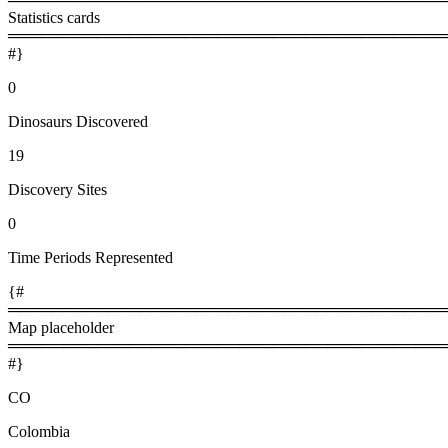
Statistics cards
════════════════════════════════════════
#}
0
Dinosaurs Discovered
19
Discovery Sites
0
Time Periods Represented
{#
════════════════════════════════════════
Map placeholder
════════════════════════════════════════
#}
CO
Colombia