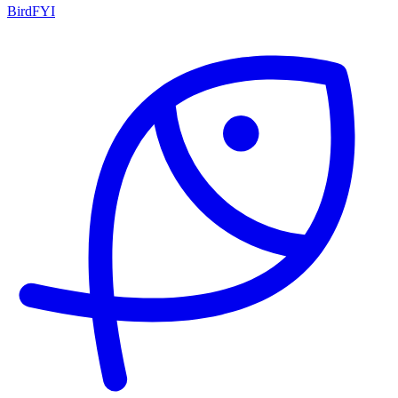
BirdFYI