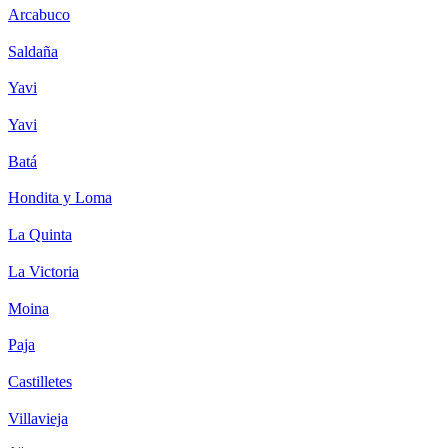
Arcabuco
Saldaña
Yavi
Yavi
Batá
Hondita y Loma
La Quinta
La Victoria
Moina
Paja
Castilletes
Villavieja