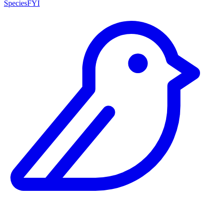
SpeciesFYI