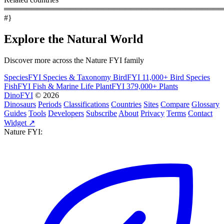
════════════════════════════════════════
#}
Explore the Natural World
Discover more across the Nature FYI family
SpeciesFYI
Species & Taxonomy
BirdFYI
11,000+ Bird Species
FishFYI
Fish & Marine Life
PlantFYI
379,000+ Plants
DinoFYI
© 2026
Dinosaurs
Periods
Classifications
Countries
Sites
Compare
Glossary
Guides
Tools
Developers
Subscribe
About
Privacy
Terms
Contact
Widget ↗
Nature FYI: