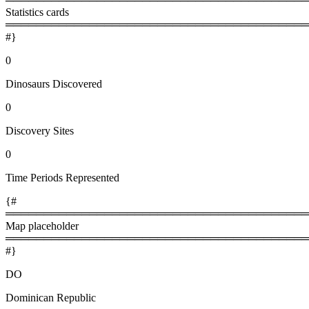
Statistics cards
════════════════════════════════════════
#}
0
Dinosaurs Discovered
0
Discovery Sites
0
Time Periods Represented
{#
════════════════════════════════════════
Map placeholder
════════════════════════════════════════
#}
DO
Dominican Republic