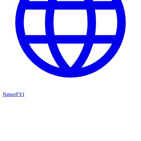
NatureFYI