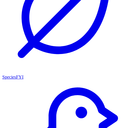
SpeciesFYI