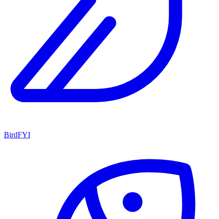
BirdFYI