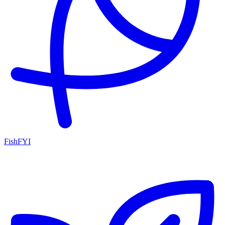
FishFYI