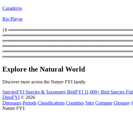
Cazaderos
Río Playas
{# ══════════════════════════════════════════
═════════════════════════════════════════
══════════════════════════════════════════════
═════════════════════════════════════════
═══════════════════════════════════════════
════════════════════════════════════════
Explore the Natural World
Discover more across the Nature FYI family
SpeciesFYI
Species & Taxonomy
BirdFYI
11,000+ Bird Species
Fis
DinoFYI
© 2026
Dinosaurs
Periods
Classifications
Countries
Sites
Compare
Glossary
Nature FYI: