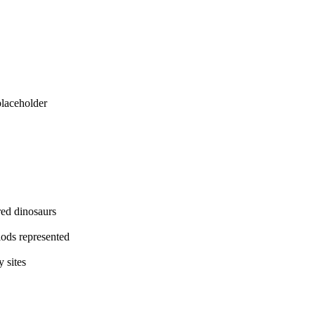
eholder
dinosaurs
represented
ites