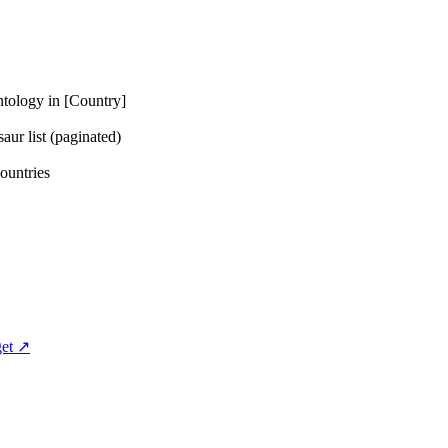
 in [Country]
t (paginated)
tries
et ↗