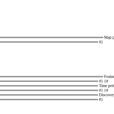
═══════════════════════════════════ Map plac
═══════════════════════════════════ #}
══════════════════════════════════ Featured 
══════════════════════════════════ #} {#
═══════════════════════════════ Time periods 
══════════════════════════════════ #} {#
════════════════════════════════ Discovery s
═══════════════════════════════════ #}