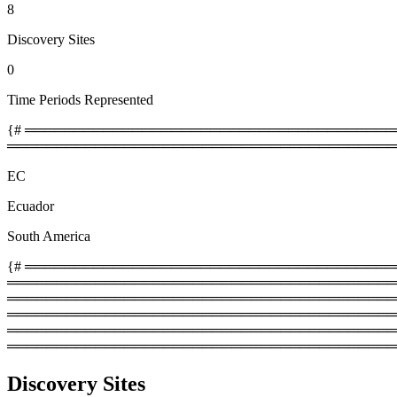
8
Discovery Sites
0
Time Periods Represented
{# ════════════════════════════════════════
════════════════════════════════════════
EC
Ecuador
South America
{# ═════════════════════════════════════════
═════════════════════════════════════════
════════════════════════════════════════════
═════════════════════════════════════════
═══════════════════════════════════════════
════════════════════════════════════════
Discovery Sites