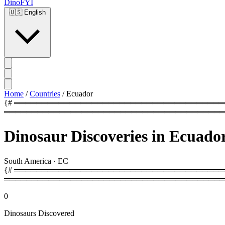
DinoFYI
🇺🇸
English
Home
/
Countries
/
Ecuador
{# ═══════════════════════════════════════════
════════════════════════════════════════
Dinosaur Discoveries in Ecuado
South America
·
EC
{# ═════════════════════════════════════════
════════════════════════════════════════
0
Dinosaurs Discovered