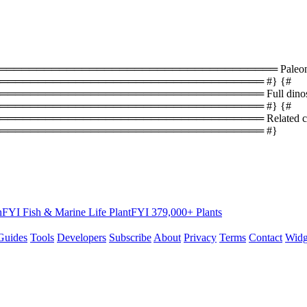
═════════════════════════════════ Paleontology
══════════════════════════════════ #} {#
═════════════════════════════ Full dinosaur lis
══════════════════════════════════ #} {#
════════════════════════════════ Related coun
═══════════════════════════════════ #}
hFYI
Fish & Marine Life
PlantFYI
379,000+ Plants
Guides
Tools
Developers
Subscribe
About
Privacy
Terms
Contact
Widg