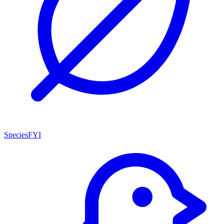
SpeciesFYI