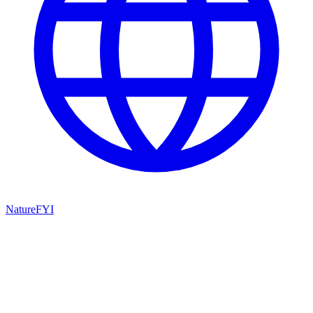
NatureFYI