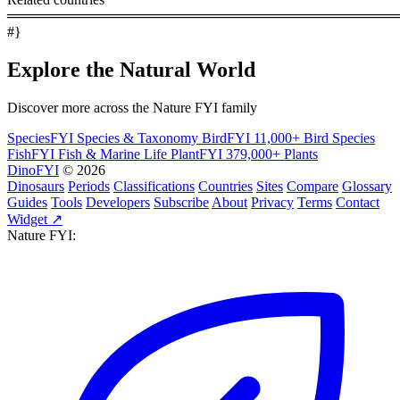
════════════════════════════════════════
#}
Explore the Natural World
Discover more across the Nature FYI family
SpeciesFYI
Species & Taxonomy
BirdFYI
11,000+ Bird Species
FishFYI
Fish & Marine Life
PlantFYI
379,000+ Plants
DinoFYI
© 2026
Dinosaurs
Periods
Classifications
Countries
Sites
Compare
Glossary
Guides
Tools
Developers
Subscribe
About
Privacy
Terms
Contact
Widget ↗
Nature FYI: