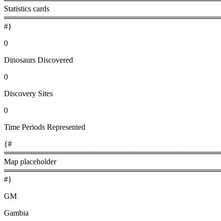
Statistics cards
════════════════════════════════════════
#}
0
Dinosaurs Discovered
0
Discovery Sites
0
Time Periods Represented
{#
════════════════════════════════════════
Map placeholder
════════════════════════════════════════
#}
GM
Gambia