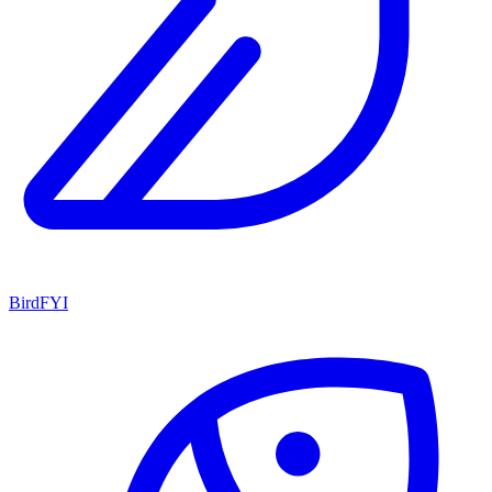
BirdFYI