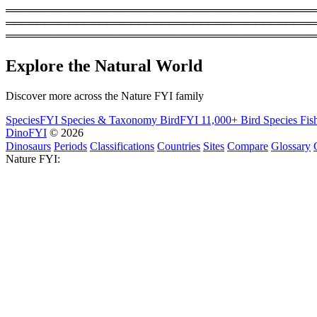
═════════════════════════════════════════
═══════════════════════════════════════════
════════════════════════════════════════
Explore the Natural World
Discover more across the Nature FYI family
SpeciesFYI
Species & Taxonomy
BirdFYI
11,000+ Bird Species
Fis
DinoFYI
© 2026
Dinosaurs
Periods
Classifications
Countries
Sites
Compare
Glossary
Nature FYI: