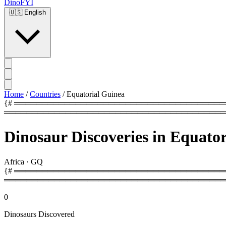
DinoFYI
🇺🇸
English
Home
/
Countries
/
Equatorial Guinea
{# ═══════════════════════════════════════════
════════════════════════════════════════
Dinosaur Discoveries in Equato
Africa
·
GQ
{# ═════════════════════════════════════════
════════════════════════════════════════
0
Dinosaurs Discovered