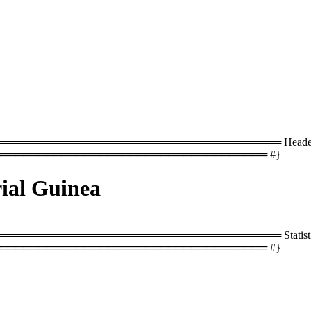
════════════════════════════════ Header with co
═══════════════════════════════════ #}
rial Guinea
══════════════════════════════════ Statistics
═══════════════════════════════════ #}