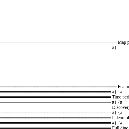
═══════════════════════════════════ Map plac
═══════════════════════════════════ #}
══════════════════════════════════ Featured 
══════════════════════════════════ #} {#
═══════════════════════════════ Time periods 
══════════════════════════════════ #} {#
════════════════════════════════ Discovery s
══════════════════════════════════ #} {#
═══════════════════════════════ Paleontology i
══════════════════════════════════ #} {#
═════════════════════════════ Full dinosaur lis