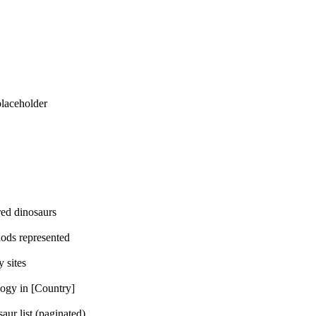
eholder
dinosaurs
represented
ites
n [Country]
t (paginated)