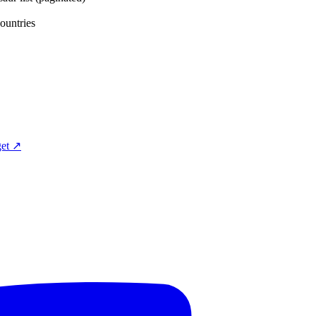
tries
et ↗