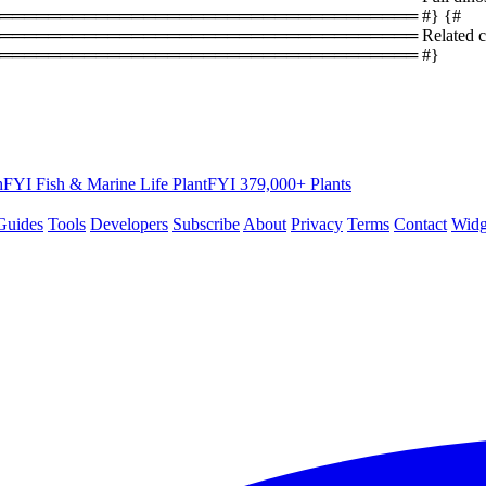
══════════════════════════════════ #} {#
════════════════════════════════ Related coun
═══════════════════════════════════ #}
hFYI
Fish & Marine Life
PlantFYI
379,000+ Plants
Guides
Tools
Developers
Subscribe
About
Privacy
Terms
Contact
Widg