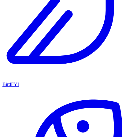
BirdFYI