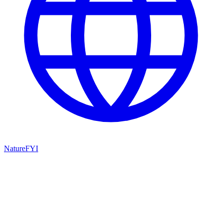
NatureFYI