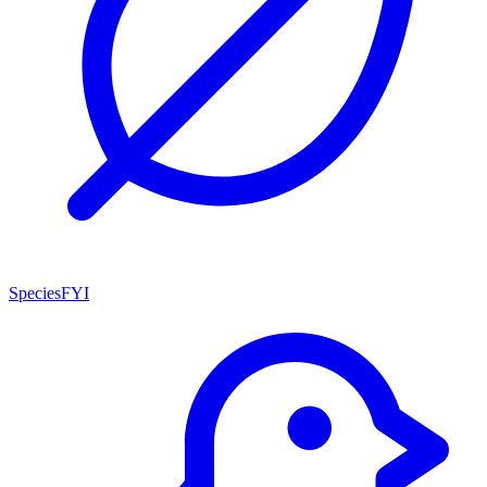
SpeciesFYI