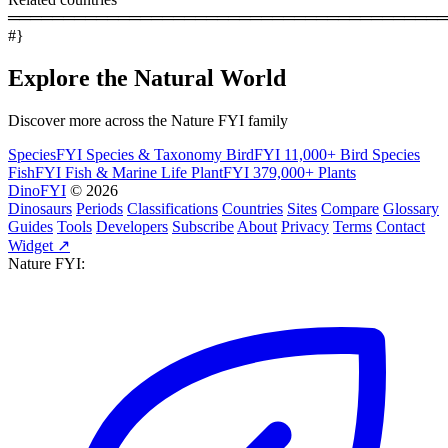
════════════════════════════════════════
#}
Explore the Natural World
Discover more across the Nature FYI family
SpeciesFYI
Species & Taxonomy
BirdFYI
11,000+ Bird Species
FishFYI
Fish & Marine Life
PlantFYI
379,000+ Plants
DinoFYI
© 2026
Dinosaurs
Periods
Classifications
Countries
Sites
Compare
Glossary
Guides
Tools
Developers
Subscribe
About
Privacy
Terms
Contact
Widget ↗
Nature FYI: