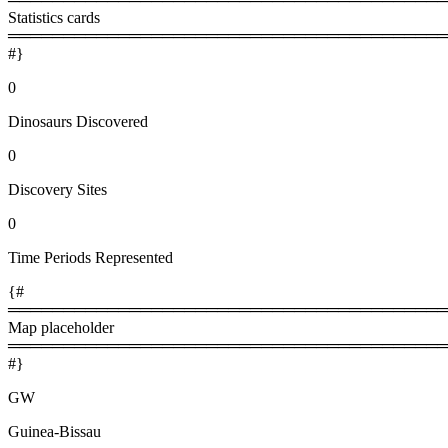
Statistics cards
════════════════════════════════════════
#}
0
Dinosaurs Discovered
0
Discovery Sites
0
Time Periods Represented
{#
════════════════════════════════════════
Map placeholder
════════════════════════════════════════
#}
GW
Guinea-Bissau