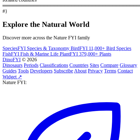
════════════════════════════════════════
#}
Explore the Natural World
Discover more across the Nature FYI family
SpeciesFYI
Species & Taxonomy
BirdFYI
11,000+ Bird Species
FishFYI
Fish & Marine Life
PlantFYI
379,000+ Plants
DinoFYI
© 2026
Dinosaurs
Periods
Classifications
Countries
Sites
Compare
Glossary
Guides
Tools
Developers
Subscribe
About
Privacy
Terms
Contact
Widget ↗
Nature FYI: