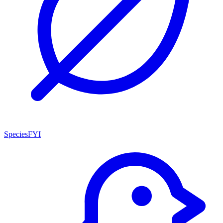
SpeciesFYI