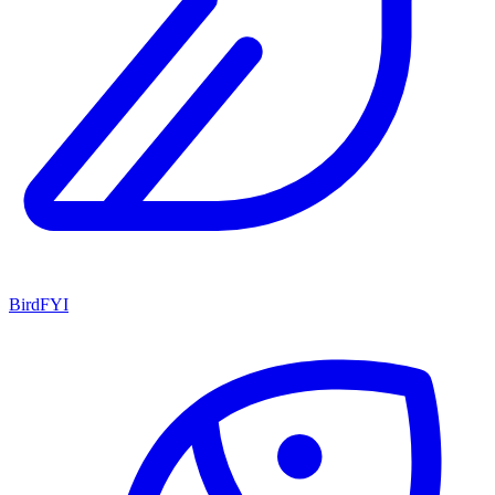
BirdFYI