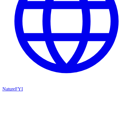
NatureFYI