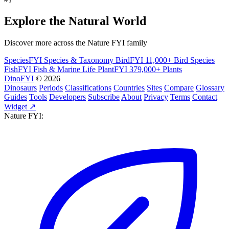
Explore the Natural World
Discover more across the Nature FYI family
SpeciesFYI
Species & Taxonomy
BirdFYI
11,000+ Bird Species
FishFYI
Fish & Marine Life
PlantFYI
379,000+ Plants
DinoFYI
© 2026
Dinosaurs
Periods
Classifications
Countries
Sites
Compare
Glossary
Guides
Tools
Developers
Subscribe
About
Privacy
Terms
Contact
Widget ↗
Nature FYI: