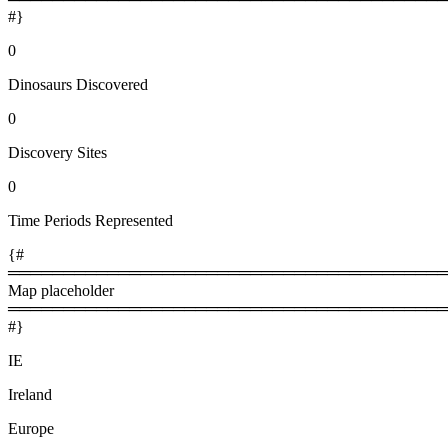
#}
0
Dinosaurs Discovered
0
Discovery Sites
0
Time Periods Represented
{#
════════════════════════════════════════
Map placeholder
════════════════════════════════════════
#}
IE
Ireland
Europe