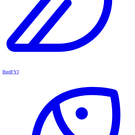
BirdFYI