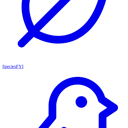
SpeciesFYI