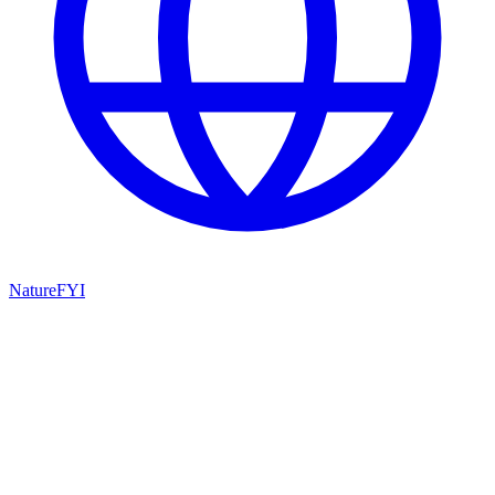
NatureFYI