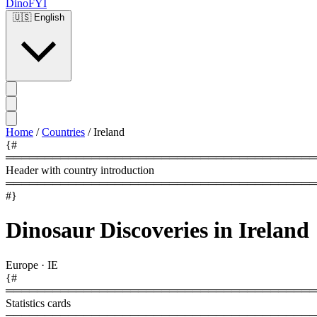
DinoFYI
🇺🇸
English
Home
/
Countries
/
Ireland
{#
════════════════════════════════════════
Header with country introduction
════════════════════════════════════════
#}
Dinosaur Discoveries in Ireland
Europe
·
IE
{#
════════════════════════════════════════
Statistics cards
════════════════════════════════════════