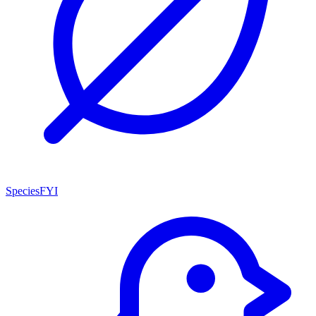
SpeciesFYI