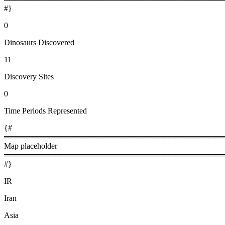
#}
0
Dinosaurs Discovered
11
Discovery Sites
0
Time Periods Represented
{#
════════════════════════════════════════
Map placeholder
════════════════════════════════════════
#}
IR
Iran
Asia