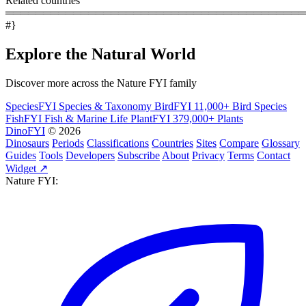
Related countries
════════════════════════════════════════
#}
Explore the Natural World
Discover more across the Nature FYI family
SpeciesFYI
Species & Taxonomy
BirdFYI
11,000+ Bird Species
FishFYI
Fish & Marine Life
PlantFYI
379,000+ Plants
DinoFYI
© 2026
Dinosaurs
Periods
Classifications
Countries
Sites
Compare
Glossary
Guides
Tools
Developers
Subscribe
About
Privacy
Terms
Contact
Widget ↗
Nature FYI: