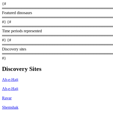
{#
════════════════════════════════════════
Featured dinosaurs
════════════════════════════════════════
#} {#
════════════════════════════════════════
Time periods represented
════════════════════════════════════════
#} {#
════════════════════════════════════════
Discovery sites
════════════════════════════════════════
#}
Discovery Sites
Ab-e-Haji
Ab-e-Haji
Ravar
Shemshak