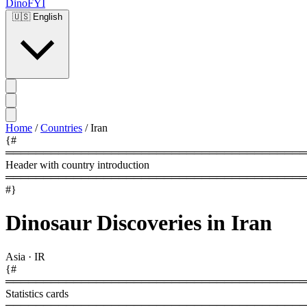
DinoFYI
🇺🇸
English
Home
/
Countries
/
Iran
{#
════════════════════════════════════════
Header with country introduction
════════════════════════════════════════
#}
Dinosaur Discoveries in Iran
Asia
·
IR
{#
════════════════════════════════════════
Statistics cards
════════════════════════════════════════