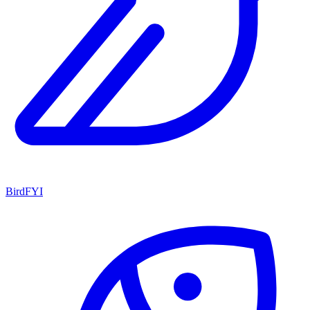
BirdFYI