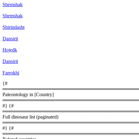
Shemshak
Shemshak
Shirindasht
Dansirit
Hojedk
Dansirit
Farrokhi
{#
════════════════════════════════════════
Paleontology in [Country]
════════════════════════════════════════
#} {#
════════════════════════════════════════
Full dinosaur list (paginated)
════════════════════════════════════════
#} {#
════════════════════════════════════════