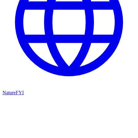
NatureFYI