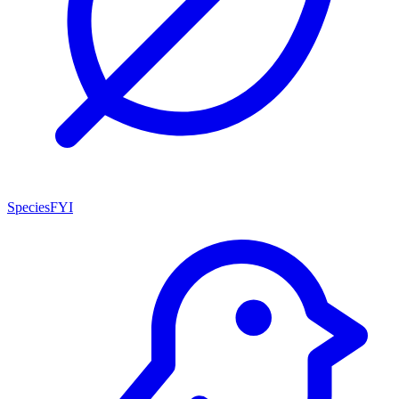
SpeciesFYI