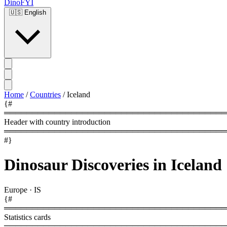
DinoFYI
🇺🇸
English
Home
/
Countries
/
Iceland
{#
════════════════════════════════════════
Header with country introduction
════════════════════════════════════════
#}
Dinosaur Discoveries in Iceland
Europe
·
IS
{#
════════════════════════════════════════
Statistics cards
════════════════════════════════════════