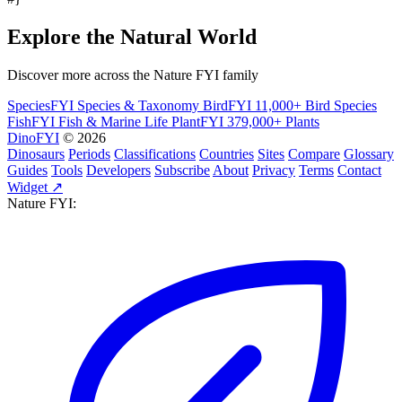
Explore the Natural World
Discover more across the Nature FYI family
SpeciesFYI
Species & Taxonomy
BirdFYI
11,000+ Bird Species
FishFYI
Fish & Marine Life
PlantFYI
379,000+ Plants
DinoFYI
© 2026
Dinosaurs
Periods
Classifications
Countries
Sites
Compare
Glossary
Guides
Tools
Developers
Subscribe
About
Privacy
Terms
Contact
Widget ↗
Nature FYI: