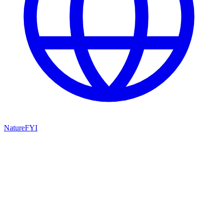
NatureFYI