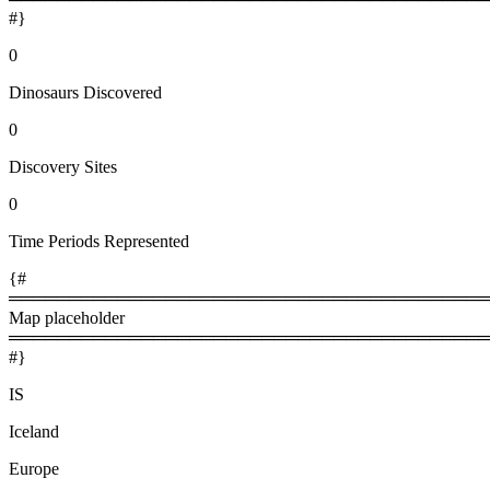
#}
0
Dinosaurs Discovered
0
Discovery Sites
0
Time Periods Represented
{#
════════════════════════════════════════
Map placeholder
════════════════════════════════════════
#}
IS
Iceland
Europe