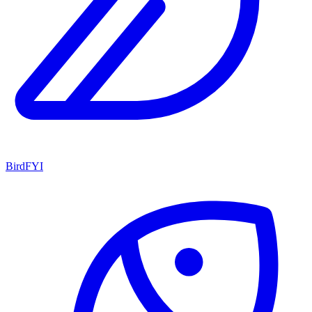
BirdFYI