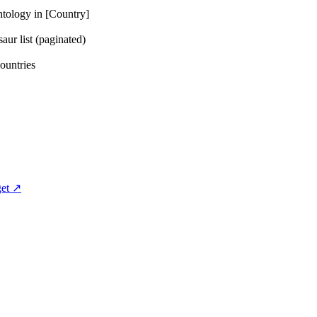
 in [Country]
t (paginated)
tries
et ↗