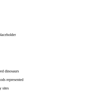
eholder
dinosaurs
represented
ites