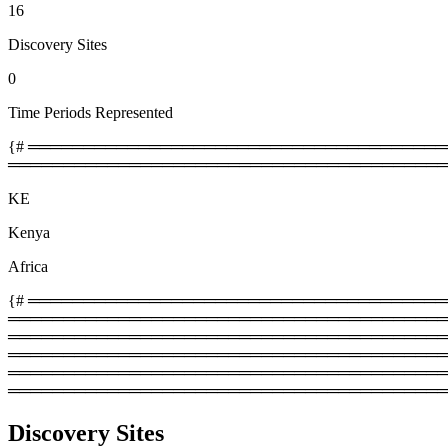
16
Discovery Sites
0
Time Periods Represented
{# ════════════════════════════════════════
════════════════════════════════════════
KE
Kenya
Africa
{# ═════════════════════════════════════════
═════════════════════════════════════════
════════════════════════════════════════════
═════════════════════════════════════════
═══════════════════════════════════════════
════════════════════════════════════════
Discovery Sites