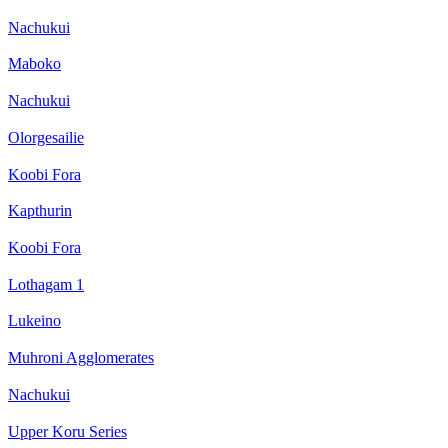
Nachukui
Maboko
Nachukui
Olorgesailie
Koobi Fora
Kapthurin
Koobi Fora
Lothagam 1
Lukeino
Muhroni Agglomerates
Nachukui
Upper Koru Series