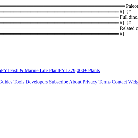
═════════════════════════════════ Paleontology
══════════════════════════════════ #} {#
═════════════════════════════ Full dinosaur lis
══════════════════════════════════ #} {#
════════════════════════════════ Related coun
═══════════════════════════════════ #}
hFYI
Fish & Marine Life
PlantFYI
379,000+ Plants
Guides
Tools
Developers
Subscribe
About
Privacy
Terms
Contact
Widg