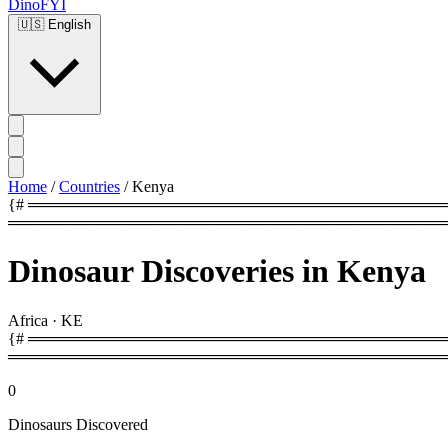
DinoFYI
🇺🇸
English
Home
/
Countries
/
Kenya
{# ═══════════════════════════════════════════
════════════════════════════════════════
Dinosaur Discoveries in Kenya
Africa
·
KE
{# ═════════════════════════════════════════
════════════════════════════════════════
0
Dinosaurs Discovered