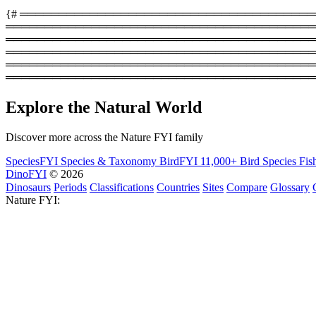
{# ══════════════════════════════════════════
═════════════════════════════════════════
══════════════════════════════════════════════
═════════════════════════════════════════
═══════════════════════════════════════════
════════════════════════════════════════
Explore the Natural World
Discover more across the Nature FYI family
SpeciesFYI
Species & Taxonomy
BirdFYI
11,000+ Bird Species
Fis
DinoFYI
© 2026
Dinosaurs
Periods
Classifications
Countries
Sites
Compare
Glossary
Nature FYI: