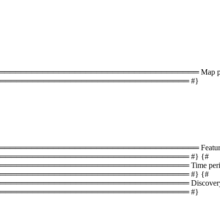
═══════════════════════════════════ Map plac
═══════════════════════════════════ #}
══════════════════════════════════ Featured 
══════════════════════════════════ #} {#
═══════════════════════════════ Time periods 
══════════════════════════════════ #} {#
════════════════════════════════ Discovery s
═══════════════════════════════════ #}