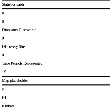
Statistics cards
════════════════════════════════════════
#}
0
Dinosaurs Discovered
0
Discovery Sites
0
Time Periods Represented
{#
════════════════════════════════════════
Map placeholder
════════════════════════════════════════
#}
KI
Kiribati