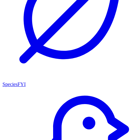
SpeciesFYI