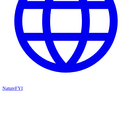
NatureFYI