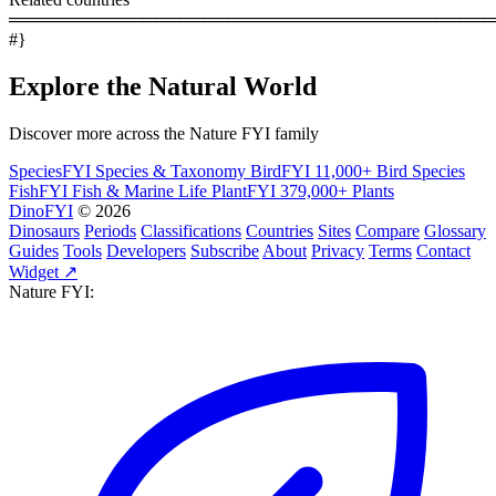
════════════════════════════════════════
#}
Explore the Natural World
Discover more across the Nature FYI family
SpeciesFYI
Species & Taxonomy
BirdFYI
11,000+ Bird Species
FishFYI
Fish & Marine Life
PlantFYI
379,000+ Plants
DinoFYI
© 2026
Dinosaurs
Periods
Classifications
Countries
Sites
Compare
Glossary
Guides
Tools
Developers
Subscribe
About
Privacy
Terms
Contact
Widget ↗
Nature FYI: