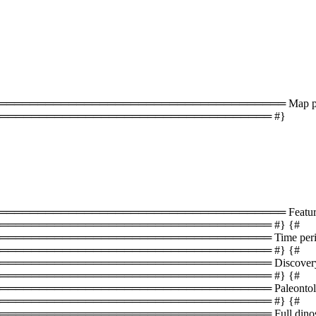
═══════════════════════════════════ Map plac
═══════════════════════════════════ #}
══════════════════════════════════ Featured 
══════════════════════════════════ #} {#
═══════════════════════════════ Time periods 
══════════════════════════════════ #} {#
════════════════════════════════ Discovery s
══════════════════════════════════ #} {#
═══════════════════════════════ Paleontology i
══════════════════════════════════ #} {#
═════════════════════════════ Full dinosaur lis