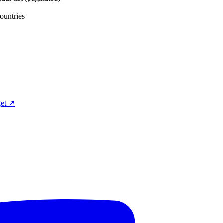
tries
et ↗