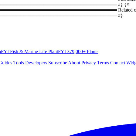
══════════════════════════════════ #} {#
════════════════════════════════ Related coun
═══════════════════════════════════ #}
hFYI
Fish & Marine Life
PlantFYI
379,000+ Plants
Guides
Tools
Developers
Subscribe
About
Privacy
Terms
Contact
Widg