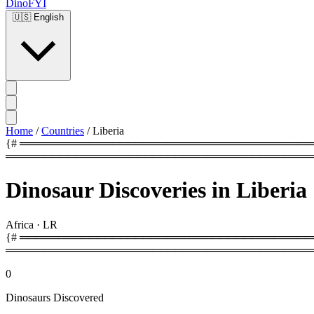
DinoFYI
🇺🇸
English
Home
/
Countries
/
Liberia
{# ═══════════════════════════════════════════
════════════════════════════════════════
Dinosaur Discoveries in Liberia
Africa
·
LR
{# ═════════════════════════════════════════
════════════════════════════════════════
0
Dinosaurs Discovered