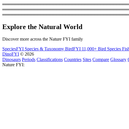
═════════════════════════════════════════
═══════════════════════════════════════════
════════════════════════════════════════
Explore the Natural World
Discover more across the Nature FYI family
SpeciesFYI
Species & Taxonomy
BirdFYI
11,000+ Bird Species
Fis
DinoFYI
© 2026
Dinosaurs
Periods
Classifications
Countries
Sites
Compare
Glossary
Nature FYI: