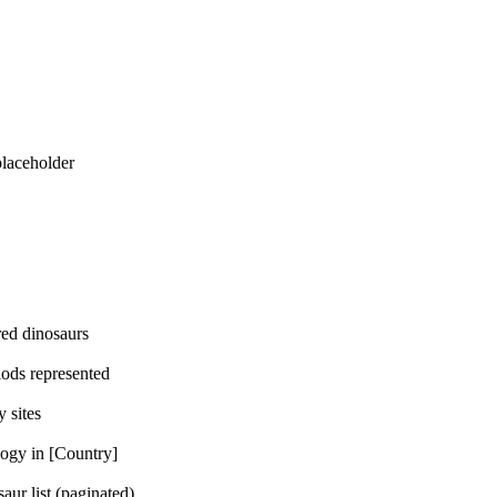
eholder
dinosaurs
represented
ites
n [Country]
t (paginated)