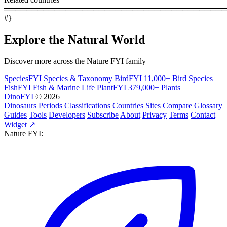
════════════════════════════════════════
#}
Explore the Natural World
Discover more across the Nature FYI family
SpeciesFYI
Species & Taxonomy
BirdFYI
11,000+ Bird Species
FishFYI
Fish & Marine Life
PlantFYI
379,000+ Plants
DinoFYI
© 2026
Dinosaurs
Periods
Classifications
Countries
Sites
Compare
Glossary
Guides
Tools
Developers
Subscribe
About
Privacy
Terms
Contact
Widget ↗
Nature FYI: