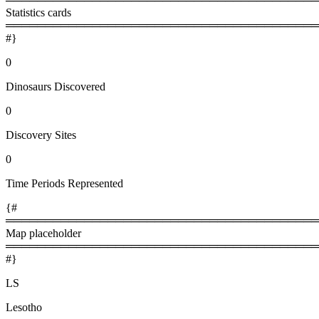
Statistics cards
════════════════════════════════════════
#}
0
Dinosaurs Discovered
0
Discovery Sites
0
Time Periods Represented
{#
════════════════════════════════════════
Map placeholder
════════════════════════════════════════
#}
LS
Lesotho