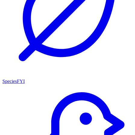
SpeciesFYI