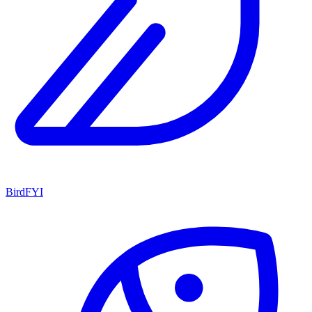
BirdFYI