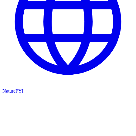
NatureFYI