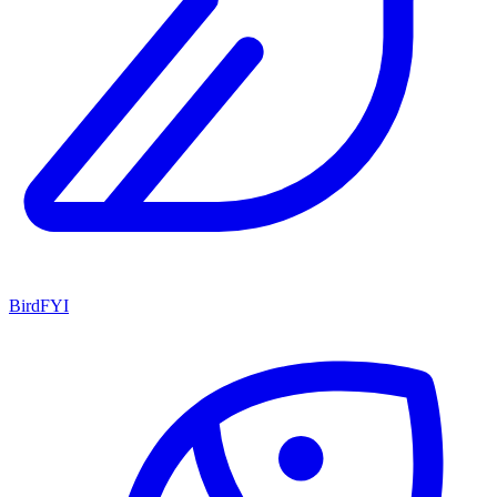
BirdFYI