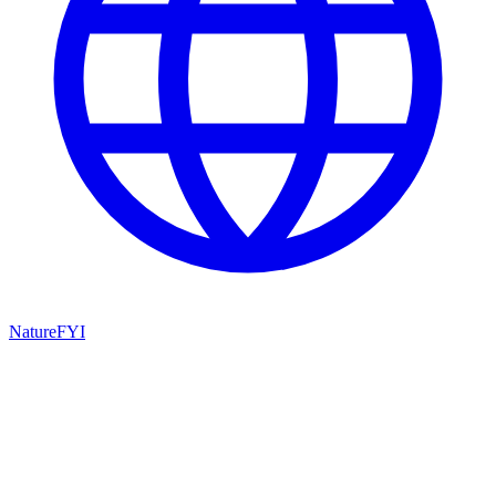
NatureFYI