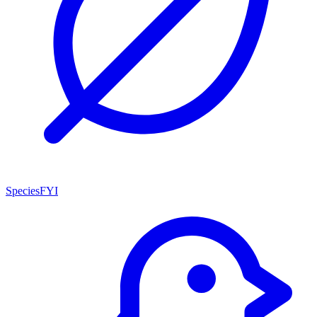
SpeciesFYI