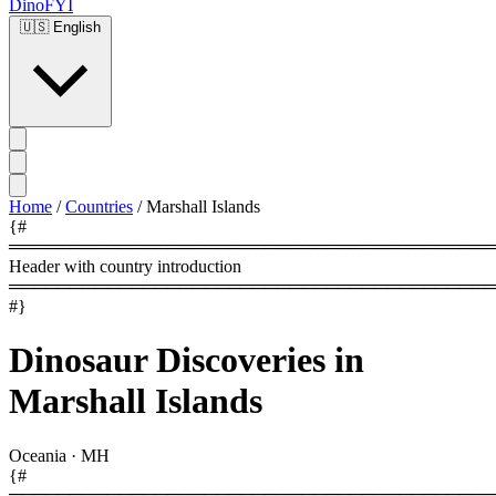
DinoFYI
🇺🇸
English
Home
/
Countries
/
Marshall Islands
{#
════════════════════════════════════════
Header with country introduction
════════════════════════════════════════
#}
Dinosaur Discoveries in
Marshall Islands
Oceania
·
MH
{#
════════════════════════════════════════