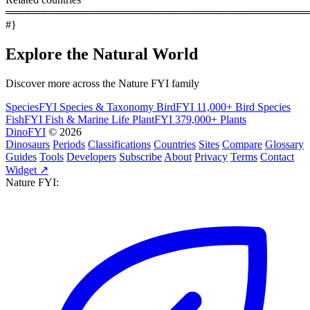
════════════════════════════════════════
#}
Explore the Natural World
Discover more across the Nature FYI family
SpeciesFYI
Species & Taxonomy
BirdFYI
11,000+ Bird Species
FishFYI
Fish & Marine Life
PlantFYI
379,000+ Plants
DinoFYI
© 2026
Dinosaurs
Periods
Classifications
Countries
Sites
Compare
Glossary
Guides
Tools
Developers
Subscribe
About
Privacy
Terms
Contact
Widget ↗
Nature FYI: