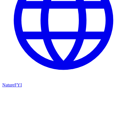
NatureFYI