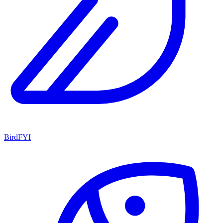
BirdFYI