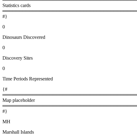
Statistics cards
════════════════════════════════════════
#}
0
Dinosaurs Discovered
0
Discovery Sites
0
Time Periods Represented
{#
════════════════════════════════════════
Map placeholder
════════════════════════════════════════
#}
MH
Marshall Islands