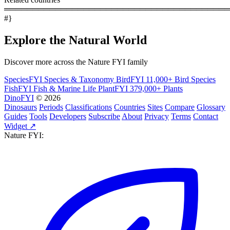
════════════════════════════════════════
#}
Explore the Natural World
Discover more across the Nature FYI family
SpeciesFYI
Species & Taxonomy
BirdFYI
11,000+ Bird Species
FishFYI
Fish & Marine Life
PlantFYI
379,000+ Plants
DinoFYI
© 2026
Dinosaurs
Periods
Classifications
Countries
Sites
Compare
Glossary
Guides
Tools
Developers
Subscribe
About
Privacy
Terms
Contact
Widget ↗
Nature FYI: