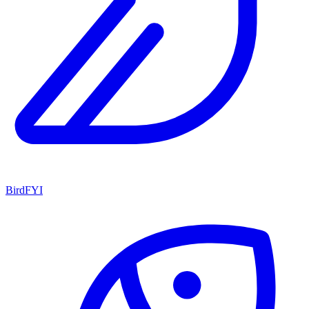
BirdFYI