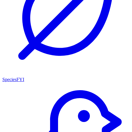
SpeciesFYI