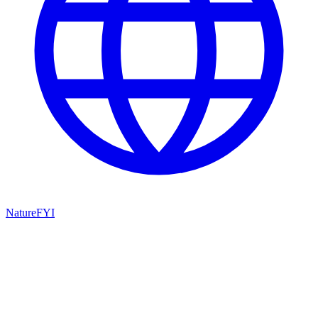
NatureFYI