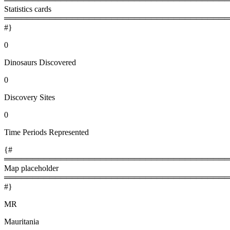
Statistics cards
════════════════════════════════════════
#}
0
Dinosaurs Discovered
0
Discovery Sites
0
Time Periods Represented
{#
════════════════════════════════════════
Map placeholder
════════════════════════════════════════
#}
MR
Mauritania