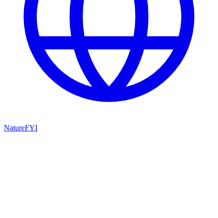
NatureFYI