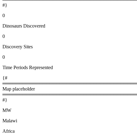
#}
0
Dinosaurs Discovered
0
Discovery Sites
0
Time Periods Represented
{#
════════════════════════════════════════
Map placeholder
════════════════════════════════════════
#}
MW
Malawi
Africa