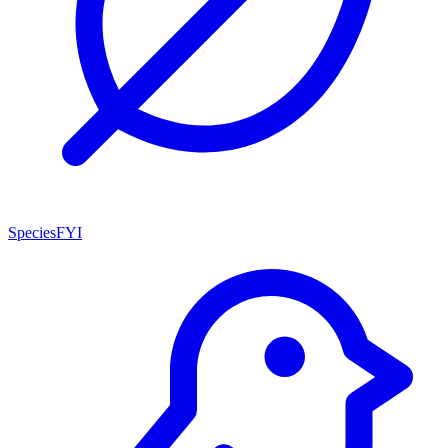
SpeciesFYI