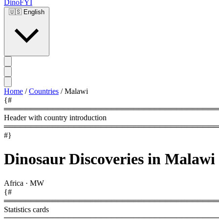
DinoFYI
🇺🇸
English
Home
/
Countries
/
Malawi
{#
════════════════════════════════════════
Header with country introduction
════════════════════════════════════════
#}
Dinosaur Discoveries in Malawi
Africa
·
MW
{#
════════════════════════════════════════
Statistics cards
════════════════════════════════════════