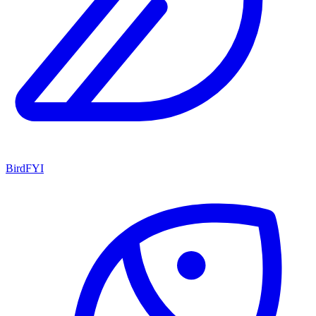
BirdFYI