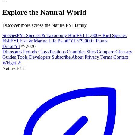
Explore the Natural World
Discover more across the Nature FYI family
SpeciesFYI
Species & Taxonomy
BirdFYI
11,000+ Bird Species
FishFYI
Fish & Marine Life
PlantFYI
379,000+ Plants
DinoFYI
© 2026
Dinosaurs
Periods
Classifications
Countries
Sites
Compare
Glossary
Guides
Tools
Developers
Subscribe
About
Privacy
Terms
Contact
Widget ↗
Nature FYI: