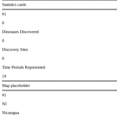
Statistics cards
════════════════════════════════════════
#}
0
Dinosaurs Discovered
0
Discovery Sites
0
Time Periods Represented
{#
════════════════════════════════════════
Map placeholder
════════════════════════════════════════
#}
NI
Nicaragua