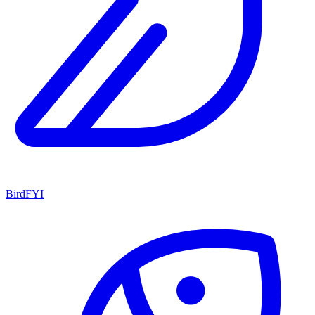
BirdFYI