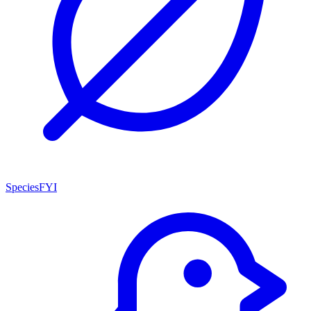
SpeciesFYI