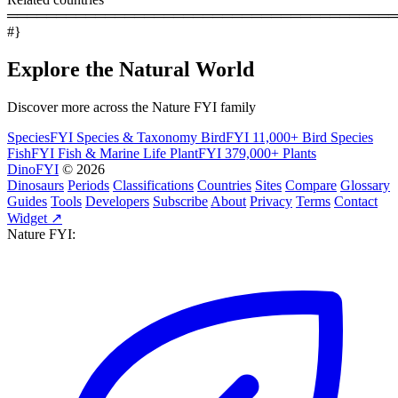
════════════════════════════════════════
#}
Explore the Natural World
Discover more across the Nature FYI family
SpeciesFYI
Species & Taxonomy
BirdFYI
11,000+ Bird Species
FishFYI
Fish & Marine Life
PlantFYI
379,000+ Plants
DinoFYI
© 2026
Dinosaurs
Periods
Classifications
Countries
Sites
Compare
Glossary
Guides
Tools
Developers
Subscribe
About
Privacy
Terms
Contact
Widget ↗
Nature FYI: