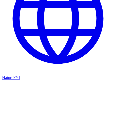
NatureFYI