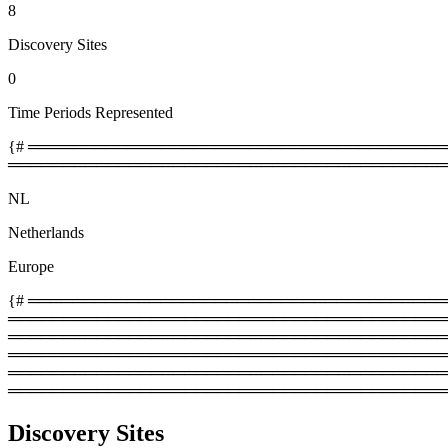
8
Discovery Sites
0
Time Periods Represented
{# ════════════════════════════════════════
════════════════════════════════════════
NL
Netherlands
Europe
{# ═════════════════════════════════════════
═════════════════════════════════════════
════════════════════════════════════════════
═════════════════════════════════════════
═══════════════════════════════════════════
════════════════════════════════════════
Discovery Sites