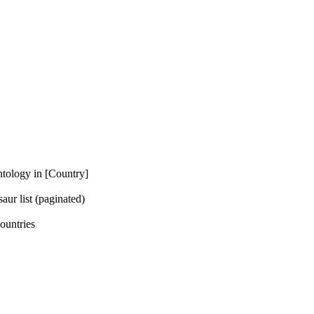
 in [Country]
t (paginated)
tries