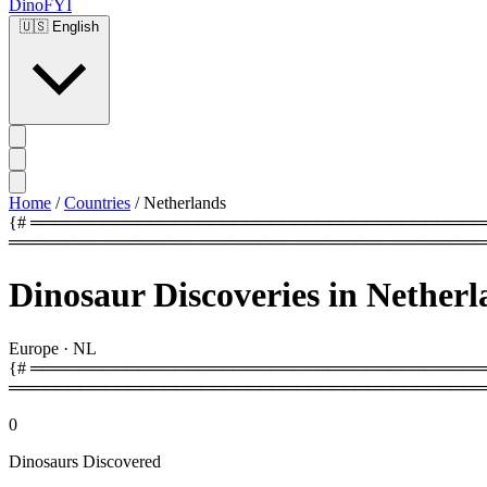
DinoFYI
🇺🇸
English
Home
/
Countries
/
Netherlands
{# ═══════════════════════════════════════════
════════════════════════════════════════
Dinosaur Discoveries in Netherl
Europe
·
NL
{# ═════════════════════════════════════════
════════════════════════════════════════
0
Dinosaurs Discovered