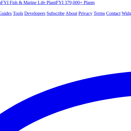
hFYI
Fish & Marine Life
PlantFYI
379,000+ Plants
Guides
Tools
Developers
Subscribe
About
Privacy
Terms
Contact
Widg