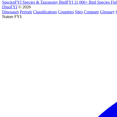
SpeciesFYI
Species & Taxonomy
BirdFYI
11,000+ Bird Species
Fis
DinoFYI
© 2026
Dinosaurs
Periods
Classifications
Countries
Sites
Compare
Glossary
Nature FYI: