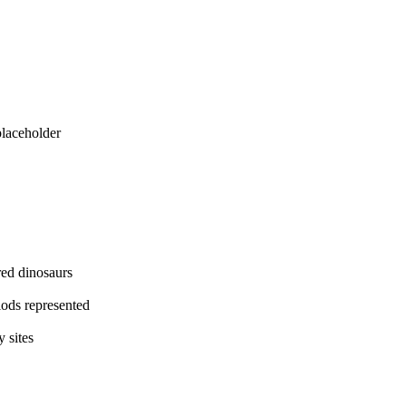
eholder
dinosaurs
represented
ites