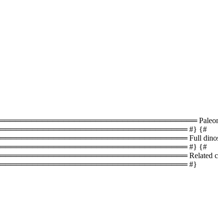
═════════════════════════════════ Paleontology
══════════════════════════════════ #} {#
═════════════════════════════ Full dinosaur lis
══════════════════════════════════ #} {#
════════════════════════════════ Related coun
═══════════════════════════════════ #}