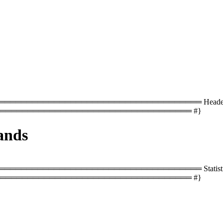
════════════════════════════════ Header with co
═══════════════════════════════════ #}
ands
══════════════════════════════════ Statistics
═══════════════════════════════════ #}