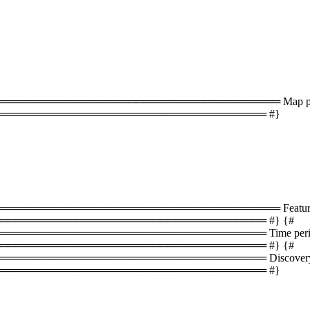
═══════════════════════════════════ Map plac
═══════════════════════════════════ #}
══════════════════════════════════ Featured 
══════════════════════════════════ #} {#
═══════════════════════════════ Time periods 
══════════════════════════════════ #} {#
════════════════════════════════ Discovery s
═══════════════════════════════════ #}