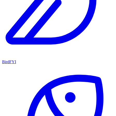
BirdFYI