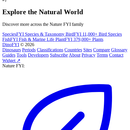
Explore the Natural World
Discover more across the Nature FYI family
SpeciesFYI
Species & Taxonomy
BirdFYI
11,000+ Bird Species
FishFYI
Fish & Marine Life
PlantFYI
379,000+ Plants
DinoFYI
© 2026
Dinosaurs
Periods
Classifications
Countries
Sites
Compare
Glossary
Guides
Tools
Developers
Subscribe
About
Privacy
Terms
Contact
Widget ↗
Nature FYI: