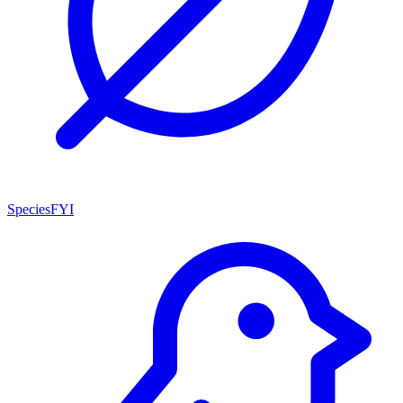
SpeciesFYI