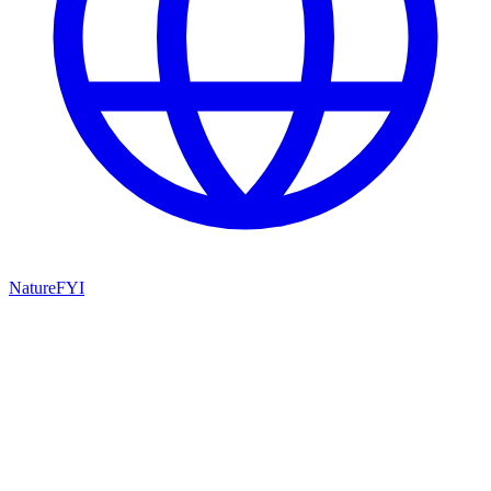
NatureFYI