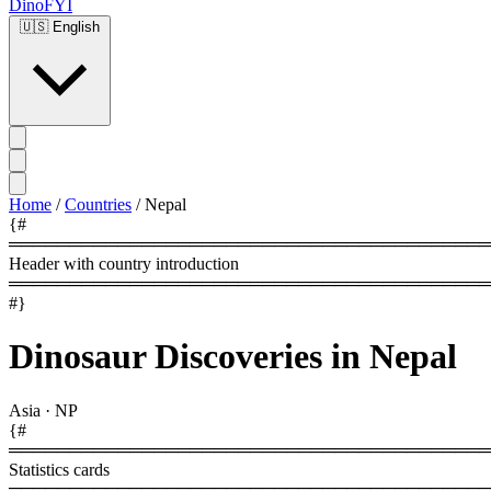
DinoFYI
🇺🇸
English
Home
/
Countries
/
Nepal
{#
════════════════════════════════════════
Header with country introduction
════════════════════════════════════════
#}
Dinosaur Discoveries in Nepal
Asia
·
NP
{#
════════════════════════════════════════
Statistics cards
════════════════════════════════════════