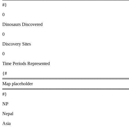
#}
0
Dinosaurs Discovered
0
Discovery Sites
0
Time Periods Represented
{#
════════════════════════════════════════
Map placeholder
════════════════════════════════════════
#}
NP
Nepal
Asia