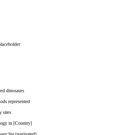
eholder
dinosaurs
represented
ites
n [Country]
t (paginated)