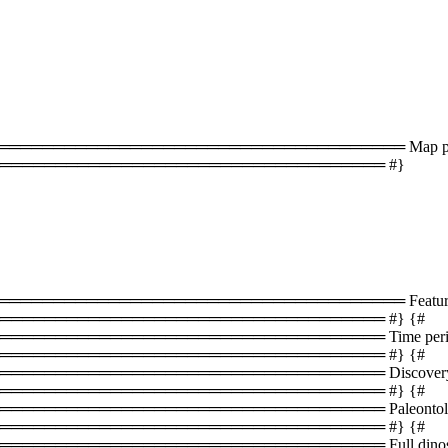
═══════════════════════════════════ Map plac
═══════════════════════════════════ #}
══════════════════════════════════ Featured 
══════════════════════════════════ #} {#
═══════════════════════════════ Time periods 
══════════════════════════════════ #} {#
════════════════════════════════ Discovery s
══════════════════════════════════ #} {#
═══════════════════════════════ Paleontology i
══════════════════════════════════ #} {#
═════════════════════════════ Full dinosaur lis