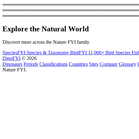
═════════════════════════════════════════
═══════════════════════════════════════════
════════════════════════════════════════
Explore the Natural World
Discover more across the Nature FYI family
SpeciesFYI
Species & Taxonomy
BirdFYI
11,000+ Bird Species
Fis
DinoFYI
© 2026
Dinosaurs
Periods
Classifications
Countries
Sites
Compare
Glossary
Nature FYI: