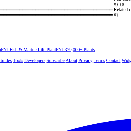
══════════════════════════════════ #} {#
════════════════════════════════ Related coun
═══════════════════════════════════ #}
hFYI
Fish & Marine Life
PlantFYI
379,000+ Plants
Guides
Tools
Developers
Subscribe
About
Privacy
Terms
Contact
Widg