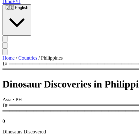
DinoFYI
🇺🇸
English
Home
/
Countries
/
Philippines
{# ═══════════════════════════════════════════
════════════════════════════════════════
Dinosaur Discoveries in Philipp
Asia
·
PH
{# ═════════════════════════════════════════
════════════════════════════════════════
0
Dinosaurs Discovered