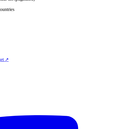
tries
et ↗