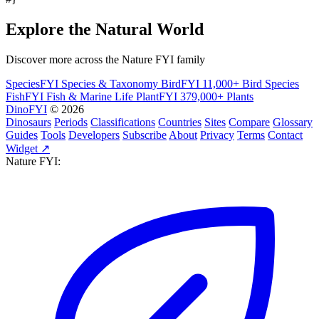
Explore the Natural World
Discover more across the Nature FYI family
SpeciesFYI
Species & Taxonomy
BirdFYI
11,000+ Bird Species
FishFYI
Fish & Marine Life
PlantFYI
379,000+ Plants
DinoFYI
© 2026
Dinosaurs
Periods
Classifications
Countries
Sites
Compare
Glossary
Guides
Tools
Developers
Subscribe
About
Privacy
Terms
Contact
Widget ↗
Nature FYI: