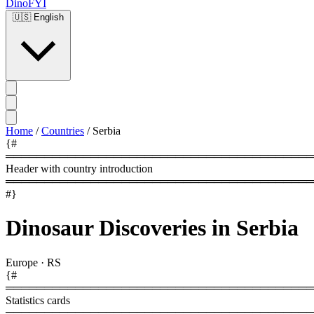
DinoFYI
🇺🇸
English
Home
/
Countries
/
Serbia
{#
════════════════════════════════════════
Header with country introduction
════════════════════════════════════════
#}
Dinosaur Discoveries in Serbia
Europe
·
RS
{#
════════════════════════════════════════
Statistics cards
════════════════════════════════════════