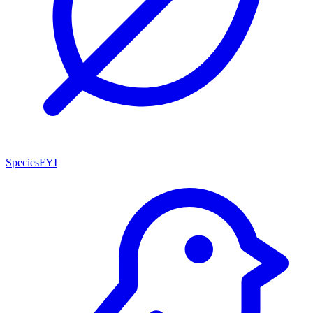
SpeciesFYI