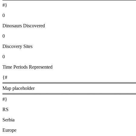
#}
0
Dinosaurs Discovered
0
Discovery Sites
0
Time Periods Represented
{#
════════════════════════════════════════
Map placeholder
════════════════════════════════════════
#}
RS
Serbia
Europe