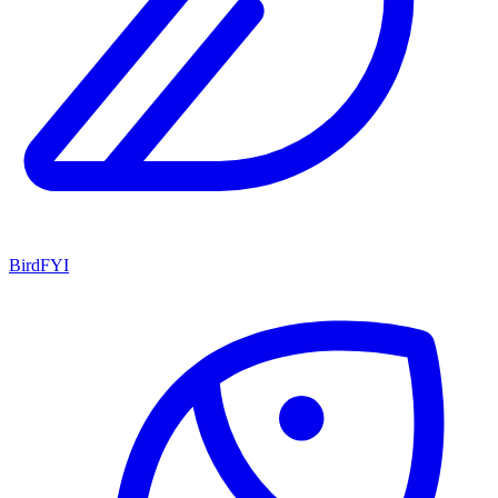
BirdFYI