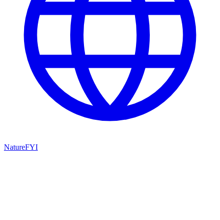
NatureFYI