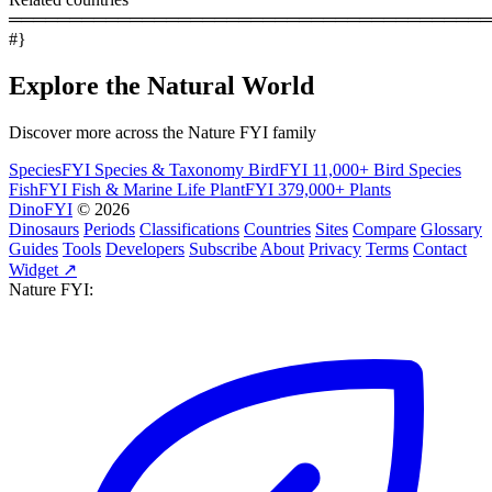
════════════════════════════════════════
#}
Explore the Natural World
Discover more across the Nature FYI family
SpeciesFYI
Species & Taxonomy
BirdFYI
11,000+ Bird Species
FishFYI
Fish & Marine Life
PlantFYI
379,000+ Plants
DinoFYI
© 2026
Dinosaurs
Periods
Classifications
Countries
Sites
Compare
Glossary
Guides
Tools
Developers
Subscribe
About
Privacy
Terms
Contact
Widget ↗
Nature FYI: