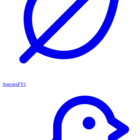
SpeciesFYI