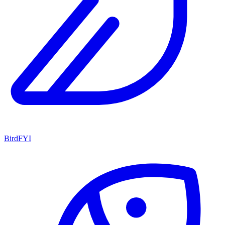
BirdFYI