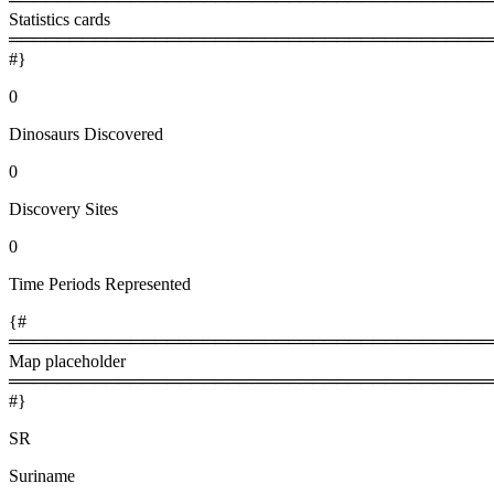
Statistics cards
════════════════════════════════════════
#}
0
Dinosaurs Discovered
0
Discovery Sites
0
Time Periods Represented
{#
════════════════════════════════════════
Map placeholder
════════════════════════════════════════
#}
SR
Suriname