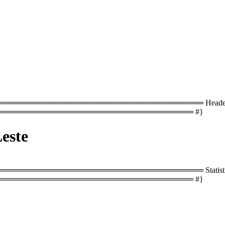
════════════════════════════════ Header with co
═══════════════════════════════════ #}
este
══════════════════════════════════ Statistics
═══════════════════════════════════ #}