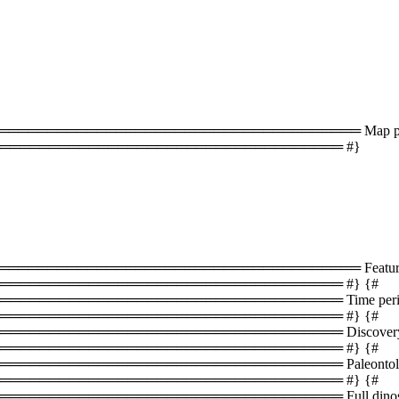
═══════════════════════════════════ Map plac
═══════════════════════════════════ #}
══════════════════════════════════ Featured 
══════════════════════════════════ #} {#
═══════════════════════════════ Time periods 
══════════════════════════════════ #} {#
════════════════════════════════ Discovery s
══════════════════════════════════ #} {#
═══════════════════════════════ Paleontology i
══════════════════════════════════ #} {#
═════════════════════════════ Full dinosaur lis