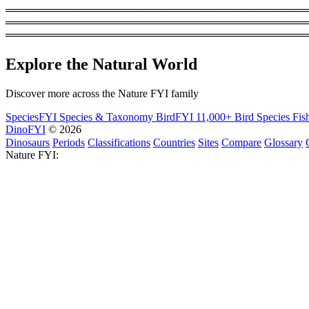
═════════════════════════════════════════
═══════════════════════════════════════════
════════════════════════════════════════
Explore the Natural World
Discover more across the Nature FYI family
SpeciesFYI
Species & Taxonomy
BirdFYI
11,000+ Bird Species
Fis
DinoFYI
© 2026
Dinosaurs
Periods
Classifications
Countries
Sites
Compare
Glossary
Nature FYI: