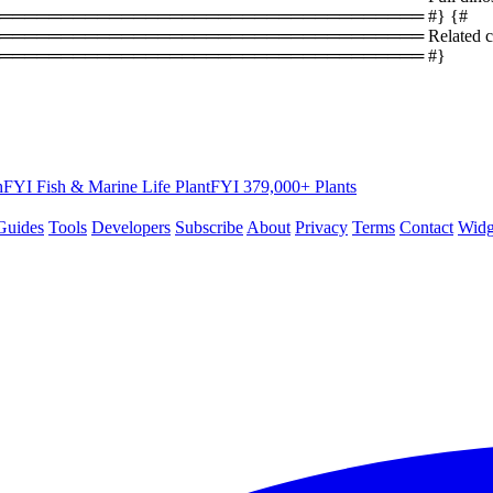
══════════════════════════════════ #} {#
════════════════════════════════ Related coun
═══════════════════════════════════ #}
hFYI
Fish & Marine Life
PlantFYI
379,000+ Plants
Guides
Tools
Developers
Subscribe
About
Privacy
Terms
Contact
Widg