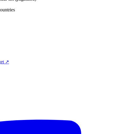
tries
et ↗