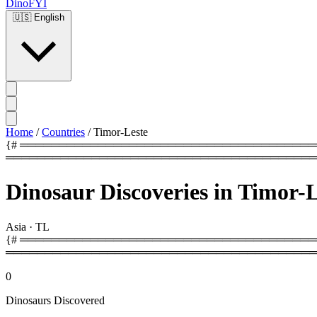
DinoFYI
🇺🇸
English
Home
/
Countries
/
Timor-Leste
{# ═══════════════════════════════════════════
════════════════════════════════════════
Dinosaur Discoveries in Timor-L
Asia
·
TL
{# ═════════════════════════════════════════
════════════════════════════════════════
0
Dinosaurs Discovered