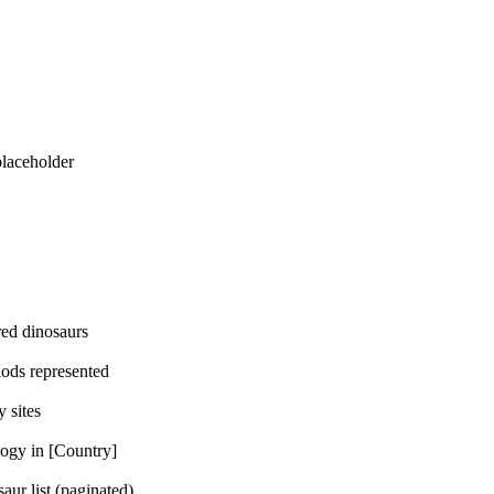
eholder
dinosaurs
represented
ites
n [Country]
t (paginated)