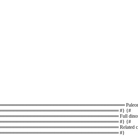
═════════════════════════════════ Paleontology
══════════════════════════════════ #} {#
═════════════════════════════ Full dinosaur lis
══════════════════════════════════ #} {#
════════════════════════════════ Related coun
═══════════════════════════════════ #}