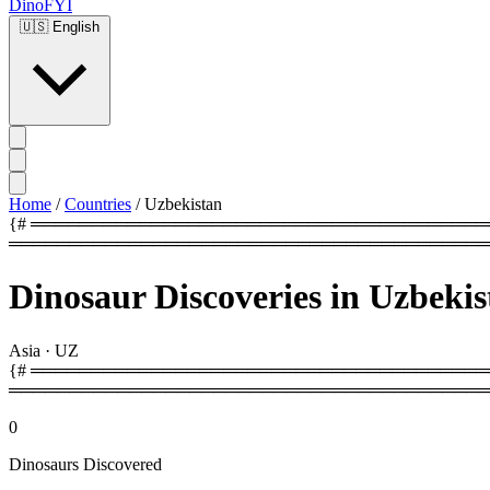
DinoFYI
🇺🇸
English
Home
/
Countries
/
Uzbekistan
{# ═══════════════════════════════════════════
════════════════════════════════════════
Dinosaur Discoveries in Uzbekis
Asia
·
UZ
{# ═════════════════════════════════════════
════════════════════════════════════════
0
Dinosaurs Discovered