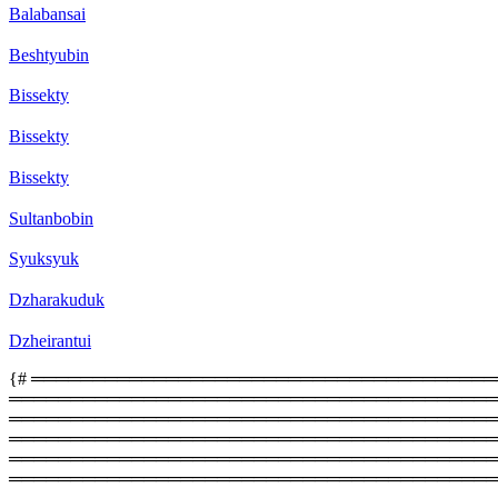
Balabansai
Beshtyubin
Bissekty
Bissekty
Bissekty
Sultanbobin
Syuksyuk
Dzharakuduk
Dzheirantui
{# ══════════════════════════════════════════
═════════════════════════════════════════
══════════════════════════════════════════════
═════════════════════════════════════════
═══════════════════════════════════════════
════════════════════════════════════════