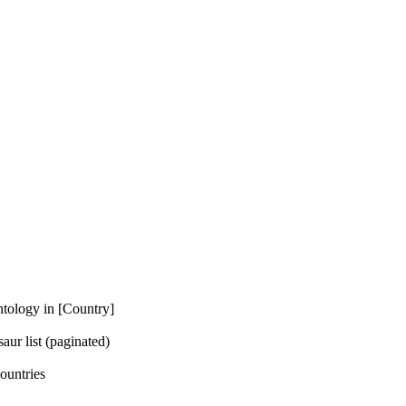
 in [Country]
t (paginated)
tries