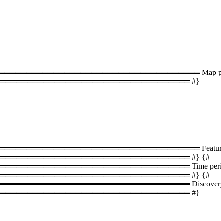
═══════════════════════════════════ Map plac
═══════════════════════════════════ #}
══════════════════════════════════ Featured 
══════════════════════════════════ #} {#
═══════════════════════════════ Time periods 
══════════════════════════════════ #} {#
════════════════════════════════ Discovery s
═══════════════════════════════════ #}