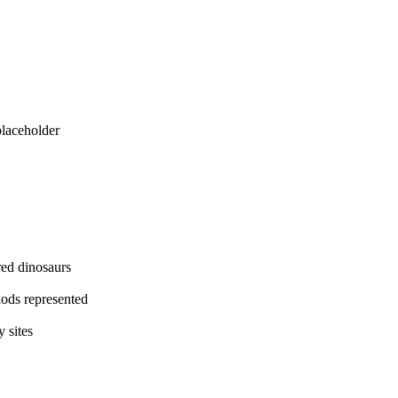
eholder
dinosaurs
represented
ites