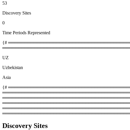
53
Discovery Sites
0
Time Periods Represented
{# ════════════════════════════════════════
════════════════════════════════════════
UZ
Uzbekistan
Asia
{# ═════════════════════════════════════════
═════════════════════════════════════════
════════════════════════════════════════════
═════════════════════════════════════════
═══════════════════════════════════════════
════════════════════════════════════════
Discovery Sites