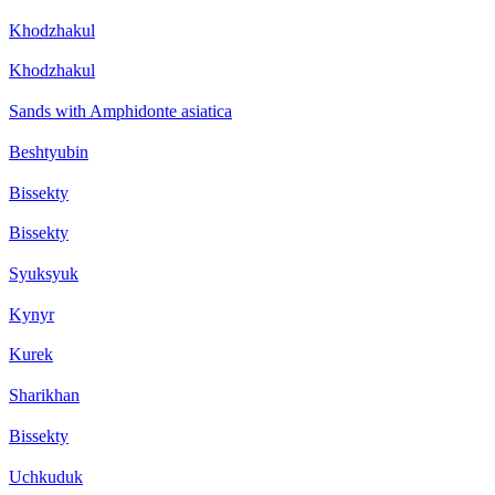
Khodzhakul
Khodzhakul
Sands with Amphidonte asiatica
Beshtyubin
Bissekty
Bissekty
Syuksyuk
Kynyr
Kurek
Sharikhan
Bissekty
Uchkuduk