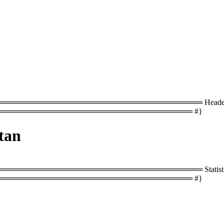
════════════════════════════════ Header with co
═══════════════════════════════════ #}
tan
══════════════════════════════════ Statistics
═══════════════════════════════════ #}