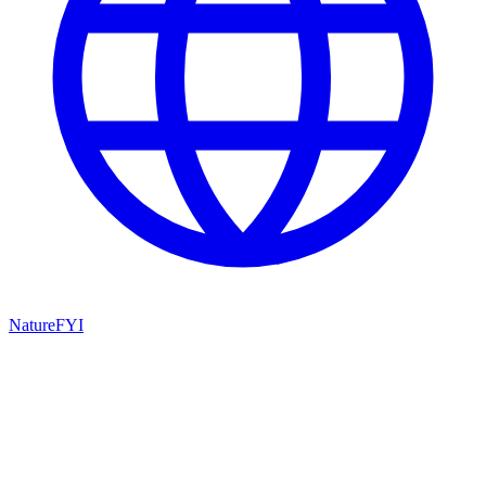
NatureFYI