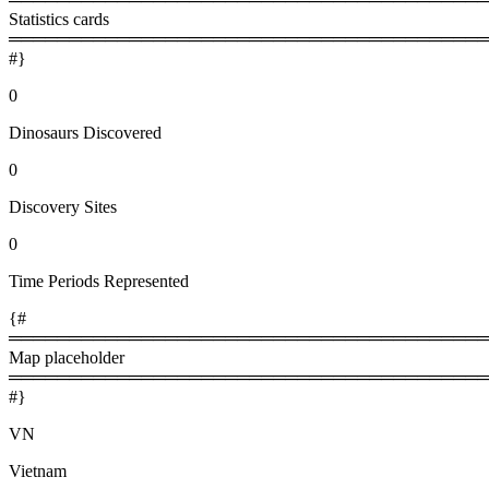
Statistics cards
════════════════════════════════════════
#}
0
Dinosaurs Discovered
0
Discovery Sites
0
Time Periods Represented
{#
════════════════════════════════════════
Map placeholder
════════════════════════════════════════
#}
VN
Vietnam