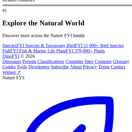
════════════════════════════════════════
#}
Explore the Natural World
Discover more across the Nature FYI family
SpeciesFYI
Species & Taxonomy
BirdFYI
11,000+ Bird Species
FishFYI
Fish & Marine Life
PlantFYI
379,000+ Plants
DinoFYI
© 2026
Dinosaurs
Periods
Classifications
Countries
Sites
Compare
Glossary
Guides
Tools
Developers
Subscribe
About
Privacy
Terms
Contact
Widget ↗
Nature FYI: