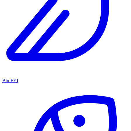
BirdFYI