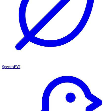
SpeciesFYI