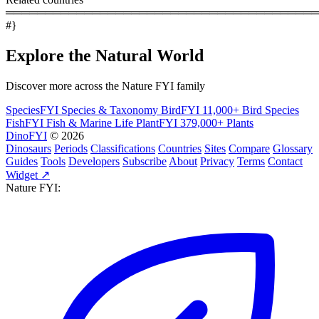
════════════════════════════════════════
#}
Explore the Natural World
Discover more across the Nature FYI family
SpeciesFYI
Species & Taxonomy
BirdFYI
11,000+ Bird Species
FishFYI
Fish & Marine Life
PlantFYI
379,000+ Plants
DinoFYI
© 2026
Dinosaurs
Periods
Classifications
Countries
Sites
Compare
Glossary
Guides
Tools
Developers
Subscribe
About
Privacy
Terms
Contact
Widget ↗
Nature FYI: