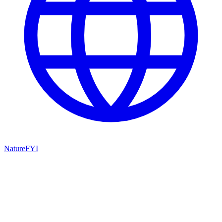
NatureFYI