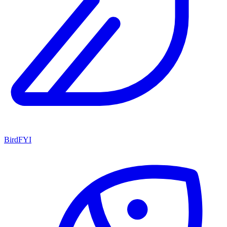
BirdFYI