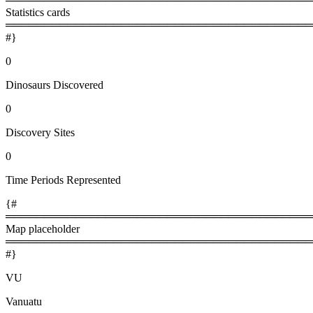
Statistics cards
════════════════════════════════════════
#}
0
Dinosaurs Discovered
0
Discovery Sites
0
Time Periods Represented
{#
════════════════════════════════════════
Map placeholder
════════════════════════════════════════
#}
VU
Vanuatu