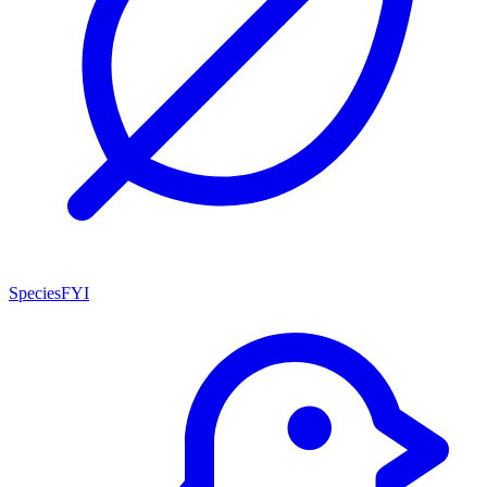
SpeciesFYI