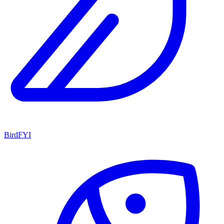
BirdFYI