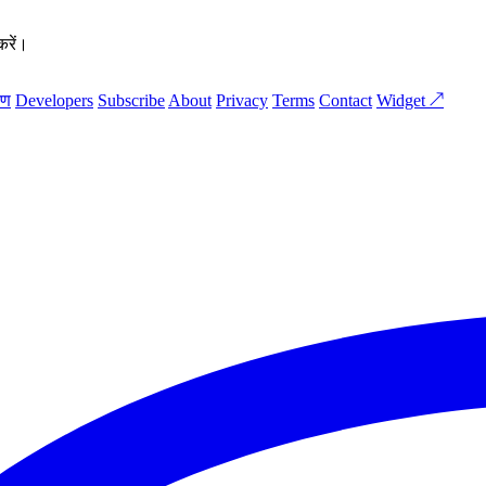
करें।
रण
Developers
Subscribe
About
Privacy
Terms
Contact
Widget ↗