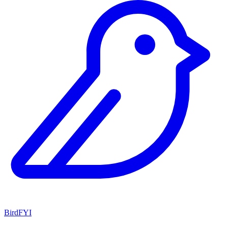
BirdFYI