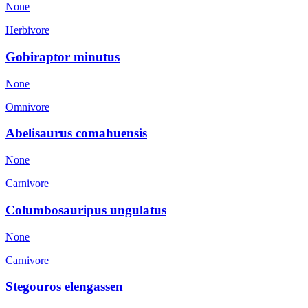
None
Herbivore
Gobiraptor minutus
None
Omnivore
Abelisaurus comahuensis
None
Carnivore
Columbosauripus ungulatus
None
Carnivore
Stegouros elengassen