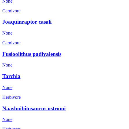
None
Carnivore
Joaquinraptor casali
None
Carnivore
Fusioolithus padiyalensis
None
Tarchia
None
Herbivore
Naashoibitosaurus ostromi
None