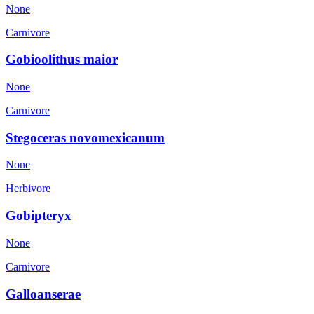
None
Carnivore
Gobioolithus maior
None
Carnivore
Stegoceras novomexicanum
None
Herbivore
Gobipteryx
None
Carnivore
Galloanserae