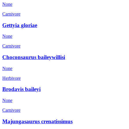
None
Carnivore
Gettyia gloriae
None
Carnivore
Choconsaurus baileywillisi
None
Herbivore
Brodavis baileyi
None
Carnivore
Majungasaurus crenatissimus