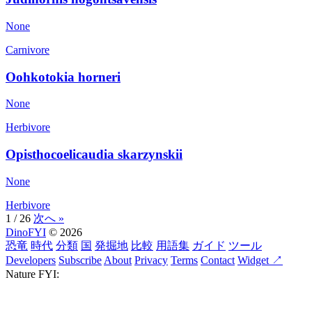
None
Carnivore
Oohkotokia horneri
None
Herbivore
Opisthocoelicaudia skarzynskii
None
Herbivore
1 / 26
次へ »
DinoFYI
© 2026
恐竜
時代
分類
国
発掘地
比較
用語集
ガイド
ツール
Developers
Subscribe
About
Privacy
Terms
Contact
Widget ↗
Nature FYI: