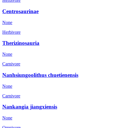
Herbivore
Centrosaurinae
None
Herbivore
Therizinosauria
None
Carnivore
Nanhsiungoolithus chuetienensis
None
Carnivore
Nankangia jiangxiensis
None
Omnivore