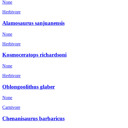
None
Herbivore
Alamosaurus sanjuanensis
None
Herbivore
Kosmoceratops richardsoni
None
Herbivore
Oblongoolithus glaber
None
Carnivore
Chenanisaurus barbaricus