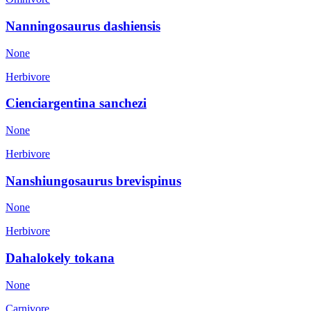
Nanningosaurus dashiensis
None
Herbivore
Cienciargentina sanchezi
None
Herbivore
Nanshiungosaurus brevispinus
None
Herbivore
Dahalokely tokana
None
Carnivore