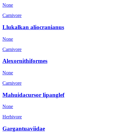
None
Carnivore
Llukalkan aliocranianus
None
Carnivore
Alexornithiformes
None
Carnivore
Mahuidacursor lipanglef
None
Herbivore
Gargantuaviidae