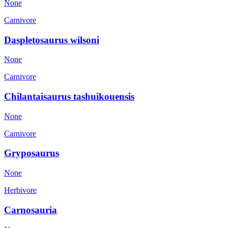
None
Carnivore
Daspletosaurus wilsoni
None
Carnivore
Chilantaisaurus tashuikouensis
None
Carnivore
Gryposaurus
None
Herbivore
Carnosauria