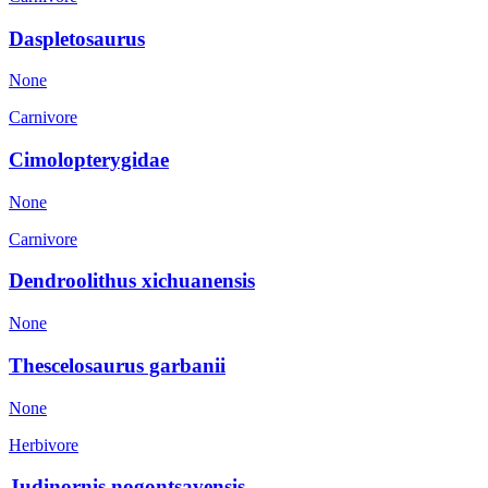
Daspletosaurus
None
Carnivore
Cimolopterygidae
None
Carnivore
Dendroolithus xichuanensis
None
Thescelosaurus garbanii
None
Herbivore
Judinornis nogontsavensis