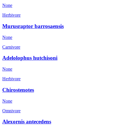
None
Herbivore
Murusraptor barrosaensis
None
Carnivore
Adelolophus hutchisoni
None
Herbivore
Chirostenotes
None
Omnivore
Alexornis antecedens