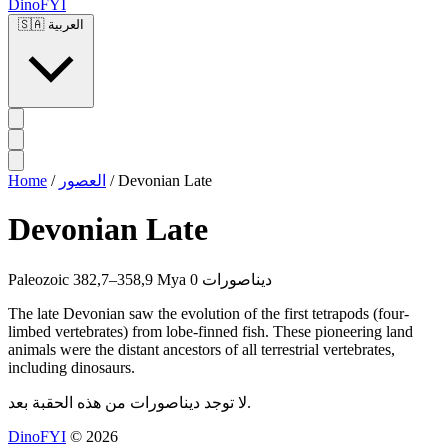
DinoFYI
العربية
🇸🇦
Devonian Late
/
العصور
/
Home
Devonian Late
0 ديناصورات
382,7–358,9 Mya
Paleozoic
The late Devonian saw the evolution of the first tetrapods (four-
limbed vertebrates) from lobe-finned fish. These pioneering land
animals were the distant ancestors of all terrestrial vertebrates,
including dinosaurs.
لا توجد ديناصورات من هذه الحقبة بعد.
DinoFYI
© 2026