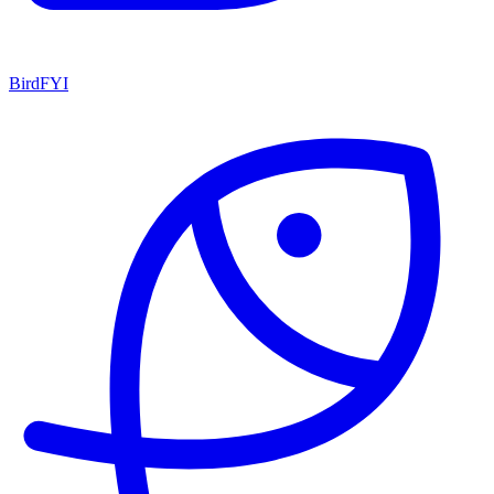
BirdFYI