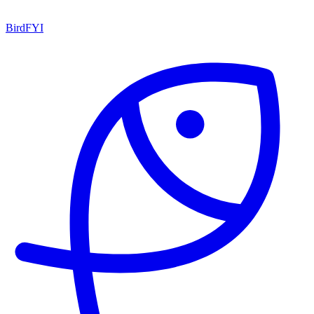
BirdFYI