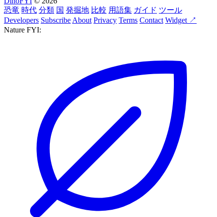
DinoFYI
© 2026
恐竜
時代
分類
国
発掘地
比較
用語集
ガイド
ツール
Developers
Subscribe
About
Privacy
Terms
Contact
Widget ↗
Nature FYI: