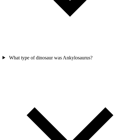
What type of dinosaur was Ankylosaurus?