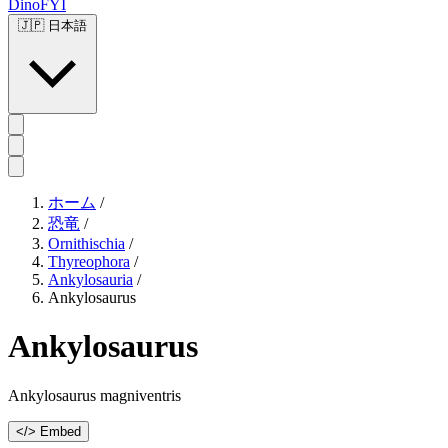
DinoFYI
🇯🇵
日本語
ホーム
/
恐竜
/
Ornithischia
/
Thyreophora
/
Ankylosauria
/
Ankylosaurus
Ankylosaurus
Ankylosaurus magniventris
</> Embed