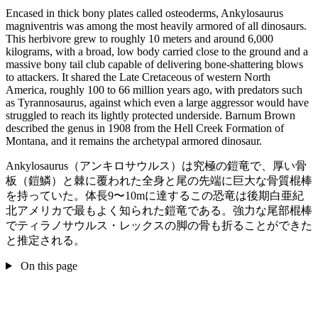
Encased in thick bony plates called osteoderms, Ankylosaurus
magniventris was among the most heavily armored of all dinosaurs.
This herbivore grew to roughly 10 meters and around 6,000
kilograms, with a broad, low body carried close to the ground and a
massive bony tail club capable of delivering bone-shattering blows
to attackers. It shared the Late Cretaceous of western North
America, roughly 100 to 66 million years ago, with predators such
as Tyrannosaurus, against which even a large aggressor would have
struggled to reach its lightly protected underside. Barnum Brown
described the genus in 1908 from the Hell Creek Formation of
Montana, and it remains the archetypal armored dinosaur.
Ankylosaurus（アンキロサウルス）は究極の鎧竜で、厚い骨
板（鎧鱗）と棘に覆われた全身と尾の先端に巨大な骨質棍棒
を持っていた。体長9〜10mに達するこの恐竜は後期白亜紀
北アメリカで最もよく知られた鎧竜である。強力な尾部棍棒
でティラノサウルス・レックスの脚の骨も折ることができた
と推定される。
On this page