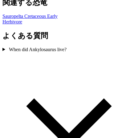
関連する恐竜
Sauropelta
Cretaceous Early
Herbivore
よくある質問
When did Ankylosaurus live?