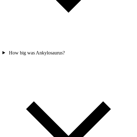
How big was Ankylosaurus?