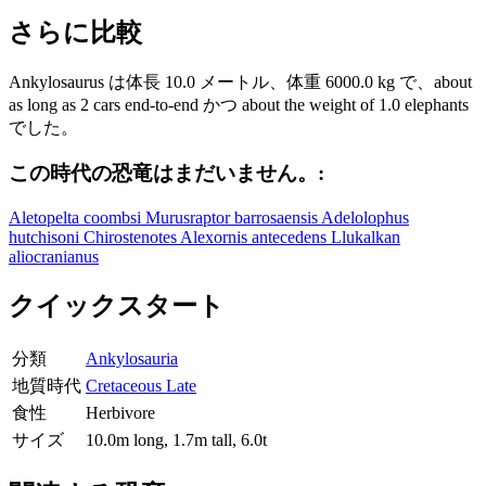
さらに比較
Ankylosaurus は体長 10.0 メートル、体重 6000.0 kg で、about
as long as 2 cars end-to-end かつ about the weight of 1.0 elephants
でした。
この時代の恐竜はまだいません。:
Aletopelta coombsi
Murusraptor barrosaensis
Adelolophus
hutchisoni
Chirostenotes
Alexornis antecedens
Llukalkan
aliocranianus
クイックスタート
分類
Ankylosauria
地質時代
Cretaceous Late
食性
Herbivore
サイズ
10.0m long, 1.7m tall, 6.0t