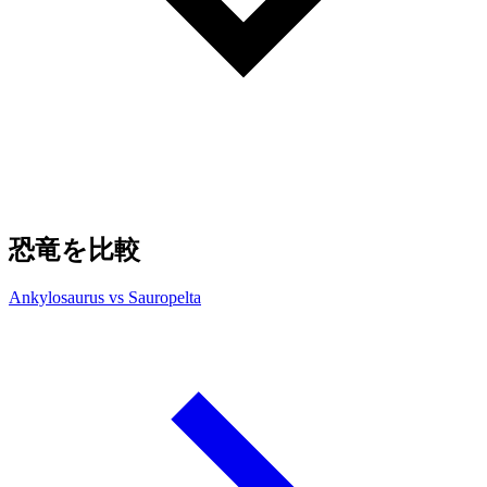
恐竜を比較
Ankylosaurus vs Sauropelta