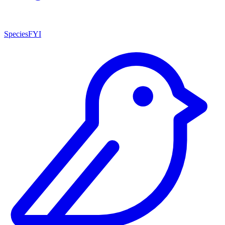
SpeciesFYI