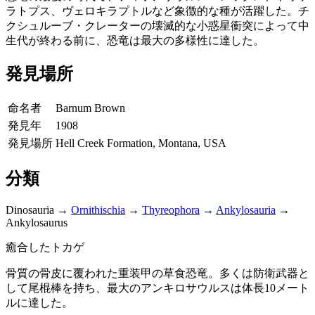
ラトプス、ヴェロキラプトルなど象徴的な種が活躍した。チ
クシュルーブ・クレーターの壊滅的な小惑星衝突によって中
生代が終わる前に、恐竜は最大の多様性に達した。
発見場所
命名者
Barnum Brown
発見年
1908
発見場所
Hell Creek Formation, Montana, USA
分類
Dinosauria
→
Ornithischia
→
Thyreophora
→
Ankylosauria
→
Ankylosaurus
癒合したトカゲ
骨質の骨皮に覆われた重装甲の草食恐竜。多くは防衛武器と
して尾棍棒を持ち、最大のアンキロサウルスは体長10メート
ルに達した。