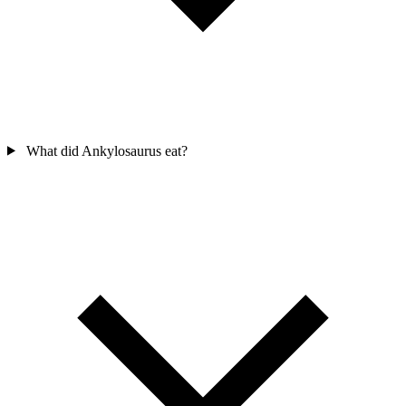
What did Ankylosaurus eat?