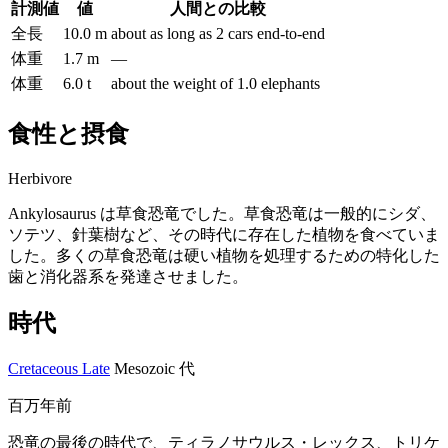
計測値
値
人間との比較
全長
10.0 m
about as long as 2 cars end-to-end
体重
1.7 m
—
体重
6.0 t
about the weight of 1.0 elephants
食性と摂食
Herbivore
Ankylosaurus は草食恐竜でした。草食恐竜は一般的にシダ、
ソテツ、針葉樹など、その時代に存在した植物を食べていま
した。多くの草食恐竜は硬い植物を処理するための特化した
歯と消化器系を発達させました。
時代
Cretaceous Late
Mesozoic 代
百万年前
恐竜の最後の時代で、ティラノサウルス・レックス、トリケ