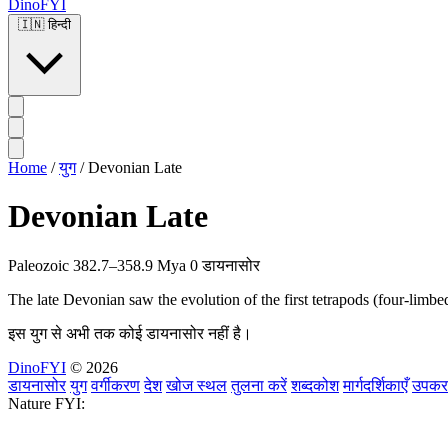
DinoFYI
🇮🇳
हिन्दी
Home
/
युग
/
Devonian Late
Devonian Late
Paleozoic
382.7–358.9 Mya
0 डायनासोर
The late Devonian saw the evolution of the first tetrapods (four-limbed
इस युग से अभी तक कोई डायनासोर नहीं है।
DinoFYI
© 2026
डायनासोर
युग
वर्गीकरण
देश
खोज स्थल
तुलना करें
शब्दकोश
मार्गदर्शिकाएँ
उपक
Nature FYI: