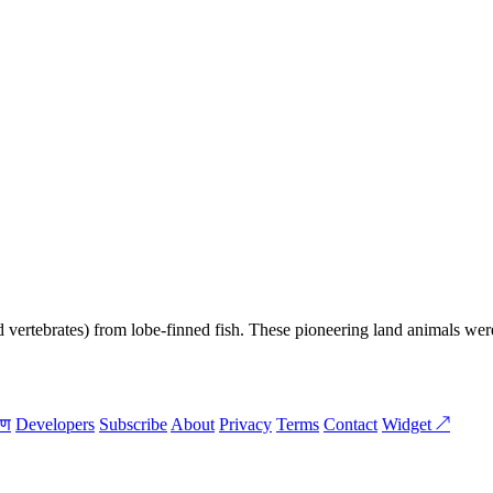
 vertebrates) from lobe-finned fish. These pioneering land animals were th
रण
Developers
Subscribe
About
Privacy
Terms
Contact
Widget ↗